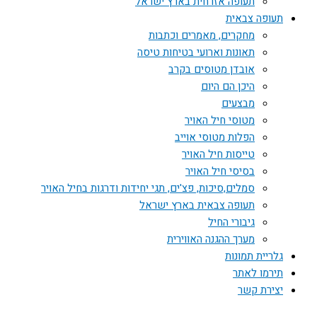
תעופה אזרחית בארץ ישראל
תעופה צבאית
מחקרים, מאמרים וכתבות
תאונות וארועי בטיחות טיסה
אובדן מטוסים בקרב
היכן הם היום
מבצעים
מטוסי חיל האויר
הפלות מטוסי אוייב
טייסות חיל האויר
בסיסי חיל האויר
סמלים,סיכות, פצ'ים, תגי יחידות ודרגות בחיל האויר
תעופה צבאית בארץ ישראל
גיבורי החיל
מערך ההגנה האווירית
גלריית תמונות
תירמו לאתר
יצירת קשר