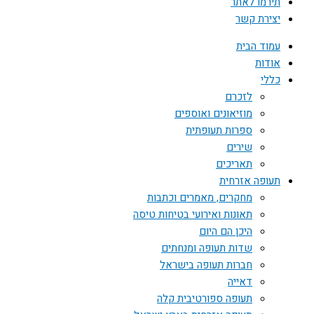
תירמו לאתר
יצירת קשר
עמוד הבית
אודות
כללי
לזכרם
מוזיאונים ואוספים
ספרות תעופתית
שירים
תאריכים
תעופה אזרחית
מחקרים, מאמרים וכתבות
תאונות ואירועי בטיחות טיסה
היכן הם היום
שדות תעופה ומנחתים
חברות תעופה בישראל
דאייה
תעופה ספורטיבית קלה