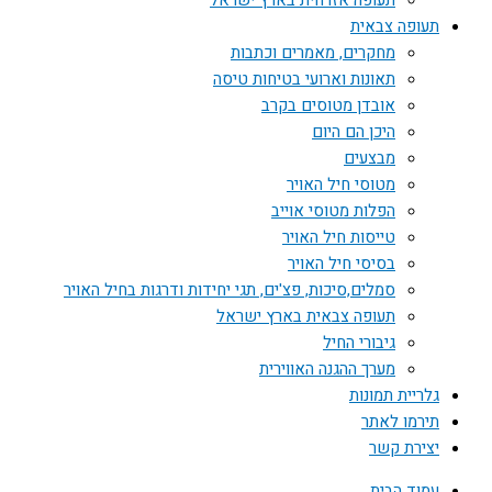
תעופה אזרחית בארץ ישראל
תעופה צבאית
מחקרים, מאמרים וכתבות
תאונות וארועי בטיחות טיסה
אובדן מטוסים בקרב
היכן הם היום
מבצעים
מטוסי חיל האויר
הפלות מטוסי אוייב
טייסות חיל האויר
בסיסי חיל האויר
סמלים,סיכות, פצ'ים, תגי יחידות ודרגות בחיל האויר
תעופה צבאית בארץ ישראל
גיבורי החיל
מערך ההגנה האווירית
גלריית תמונות
תירמו לאתר
יצירת קשר
עמוד הבית