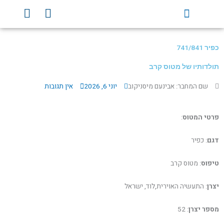
ילוג
Y
F
תוכן
o
a
u
c
t
e
כפיר 741/841
u
b
b
o
תולדותיו של מטוס קרב
e
o
שם המחבר: אבינעם מיסניקוב
יוני 6, 2026
אין תגובות
k
פרטי המטוס
:
דגם
: כפיר
טיפוס
: מטוס קרב
יצרן
: התעשיה האוירית,לוד, ישראל
מספר יצרן
: 52