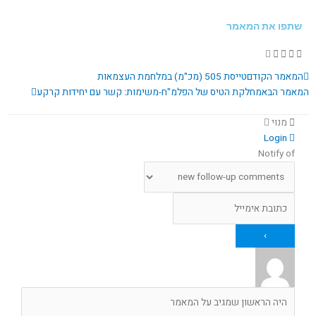
שתפו את המאמר
קודם
הבא
המאמר הקודם
טייסת 505 (מכ"מ) במלחמת העצמאות
המאמר הבא
מחלקת הטיס של הפלמ"ח-משימות: קשר עם יחידות קרקע
מנוי
Login
Notify of