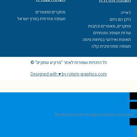
מחקרים ומאמרים
דאייה
תעופה אזרחית בארץ ישראל
היכן הם היום
מחקרים, מאמרים וכתבות
שדות תעופה ומנחתים
תאונות ואירועי בטיחות טיסה
תעופה ספורטיבית קלה
כל הזכויות שמורות לאתר "מרקיע שחקים" ©
Designed with ♥ by rotem-graphics.com
0
Would love your thoughts, please comment.
x
)
(