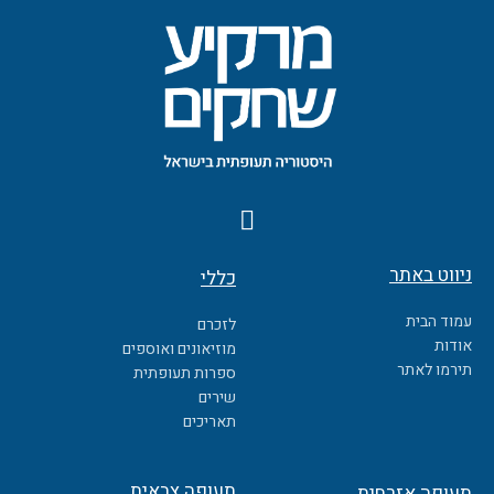
F
a
c
ניווט באתר
כללי
e
b
עמוד הבית
לזכרם
o
אודות
מוזיאונים ואוספים
o
תירמו לאתר
ספרות תעופתית
k
שירים
תאריכים
תעופה צבאית
תעופה אזרחית