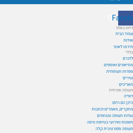
Face
יווט באתר
מוד הבית
ודות
ירמו לאתר
ללי
זכרם
וזיאונים ואוספים
פרות תעופתית
ירים
אריכים
עופה אזרחית
אייה
יכן הם היום
חקרים, מאמרים וכתבות
דות תעופה ומנחתים
אונות ואירועי בטיחות טיסה
עופה ספורטיבית קלה