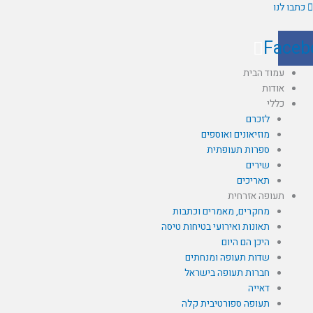
לוג
כתבו לנו
תוכן
Face
עמוד הבית
אודות
כללי
לזכרם
מוזיאונים ואוספים
ספרות תעופתית
שירים
תאריכים
תעופה אזרחית
מחקרים, מאמרים וכתבות
תאונות ואירועי בטיחות טיסה
היכן הם היום
שדות תעופה ומנחתים
חברות תעופה בישראל
דאייה
תעופה ספורטיבית קלה