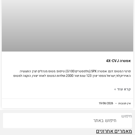
אסטרה 4X-CVJ
פרטי המטוס: דגם: אסטרה SPX (גולפסטרים G100) טיפוס: מטוס מנהלים יצרן: התעשיה
האוירית,לוד,ישראל מספר יצרן: 123 שנת יצור: 2000 תולדות המטוס: לאחר יצורו, הוקצה למטוס
קרא עוד »
אין תגובות
19/06/2026
חיפוש
מאמרים אחרונים