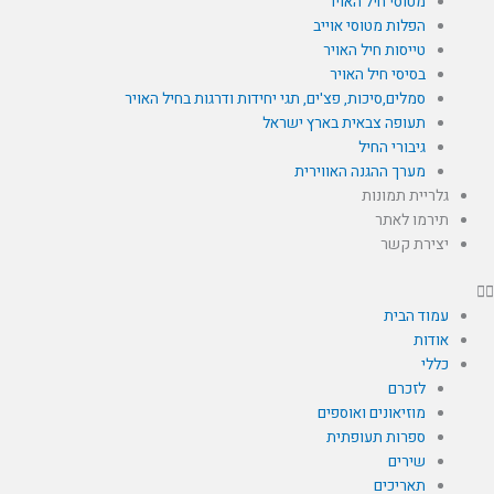
מטוסי חיל האויר
הפלות מטוסי אוייב
טייסות חיל האויר
בסיסי חיל האויר
סמלים,סיכות, פצ'ים, תגי יחידות ודרגות בחיל האויר
תעופה צבאית בארץ ישראל
גיבורי החיל
מערך ההגנה האווירית
גלריית תמונות
תירמו לאתר
יצירת קשר
עמוד הבית
אודות
כללי
לזכרם
מוזיאונים ואוספים
ספרות תעופתית
שירים
תאריכים