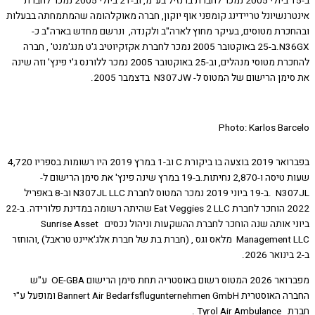
ב-15 ביולי 2005 נמכר לחברת ברנזיל בע"מ, וב-21 ביולי 2005 נמכר לחברת
אינטרנשיונל טריידינג קומפני אוף יוקון, חברה מאוקלהומה שהמתמחתה בבעלות
ובהחכרת מטוסים, בעיקר מחוץ לארה"ב ולקנדה, ונרשם מחדש בארה"ב כ-
N36GX.ב-25 באוקטובר 2005 נמכר לחברת אקזקיוטיב ג'ט מנג'מנט' , חברה
להחכרת מטוסי מנהלים, וב-25 באוקטובר 2005 נמכר ללורנס ג'י פינץ' וזה שינה
את סימן הרישום של המטוס ל- N307JW בדצמבר 2005.
Photo: Karlos Barcelo
בפברואר 2019 בוצעה בו ביקורת C וב-1 במרץ 2019 היו רשומות בספריו 4,720
שעות טיסה ו-2,870 נחיתות.ב-19 במרץ שינה פינץ' את סימן הרישום ל-
N307JL .ב-19 ביוני 2019 נמכר המטוס לחברת N307JL LLC וב-8 באפריל
2022 הוחכר לחברת Eat Veggies 2 LLC שהיתה רשומה במדינת פלורידה. ב-22
ביוני אותה שנה הוחכר לחברת ההשקעות וניהול נכסים Sunrise Asset
Management LLC מלאס וגס , (חברת בת של חברת אלג'איינט טראבל) ,והוחזר
ב-2 בינואר 2026.
מפברואר 2026 המטוס רשום באוסטריה תחת סימן הרישום OE-GBA ע"ש
החברה האוסטרית Bannert Air Bedarfsflugunternehmen GmbH ומופעל ע"י
חברת Tyrol Air Ambulance .