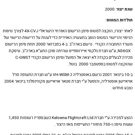
שנת יצור
: 2000
תולדות המטוס:
לאחר יצורו, הוקצה למטוס סימן הרישום האזרחי הישראלי 4X-CVJ לצורך טיסות
הניסוי והרישוי.המטוס הוסב בתעשיה האוירית כדי לענות על דרישות הרישוי של
משרד התחבורה הקנדי . נרשם בארה"ב ב-4 בפברואר 2000 תחת סימן הרישום
N36GX, ע"ש חברת גלקסי איירוספייס שהיתה סוכן התע"א בארה"ב. עיסקת
מכירה לבעלים בקנדה לא יצאה אל הפועל וסימן הרישום הקנדי C-GWST
שהוקצה למטוס בספטמבר 2000 בוטל.
ב-10 בינואר 2001 נרשם באוסטרליה כ-VH-WSM ע"ש חברת התעופה פרל
אויאיישן אוסטרליה, והופעל ע"י חברת סטאר אויאיישן מקווינסלנד.בינואר 2004
נצבע מחדש.
הוצע למכירה ע"י חברת Kelowna Flightcraft Ltd כשבספריו רשומות 1,450
שעות טיסה ו-750 מחזורי התעייפות מאז היצור.