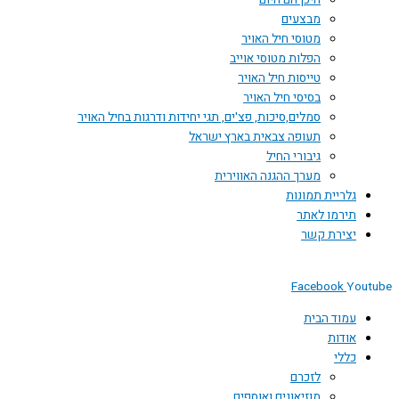
היכן הם היום
מבצעים
מטוסי חיל האויר
הפלות מטוסי אוייב
טייסות חיל האויר
בסיסי חיל האויר
סמלים,סיכות, פצ'ים, תגי יחידות ודרגות בחיל האויר
תעופה צבאית בארץ ישראל
גיבורי החיל
מערך ההגנה האווירית
גלריית תמונות
תירמו לאתר
יצירת קשר
Facebook
Youtube
עמוד הבית
אודות
כללי
לזכרם
מוזיאונים ואוספים