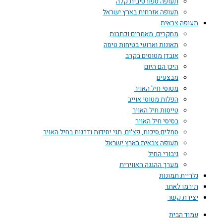
תעופה ספורטיבית קלה
תעופה אזרחית בארץ ישראל
תעופה צבאית
מחקרים, מאמרים וכתבות
תאונות וארועי בטיחות טיסה
אובדן מטוסים בקרב
היכן הם היום
מבצעים
מטוסי חיל האויר
הפלות מטוסי אוייב
טייסות חיל האויר
בסיסי חיל האויר
סמלים,סיכות, פצ'ים, תגי יחידות ודרגות בחיל האויר
תעופה צבאית בארץ ישראל
גיבורי החיל
מערך ההגנה האווירית
גלריית תמונות
תירמו לאתר
יצירת קשר
עמוד הבית