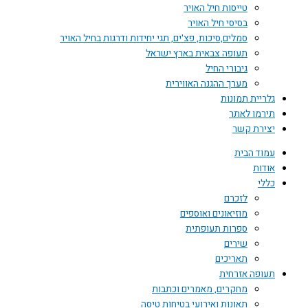
טייסות חיל האויר
בסיסי חיל האויר
סמלים,סיכות, פצ'ים, תגי יחידות ודרגות בחיל האויר
תעופה צבאית בארץ ישראל
גיבורי החיל
מערך ההגנה האווירית
גלריית תמונות
תירמו לאתר
יצירת קשר
עמוד הבית
אודות
כללי
לזכרם
מוזיאונים ואוספים
ספרות תעופתית
שירים
תאריכים
תעופה אזרחית
מחקרים, מאמרים וכתבות
תאונות ואירועי בטיחות טיסה