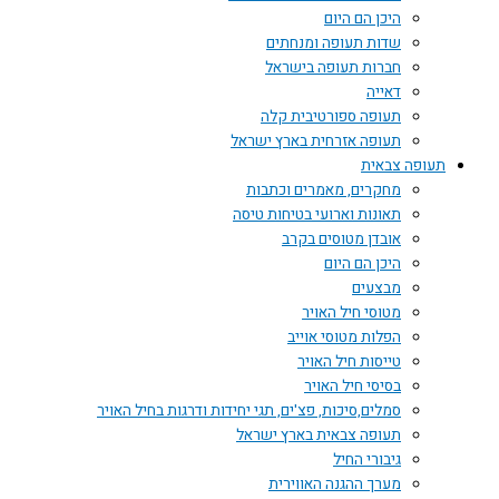
היכן הם היום
שדות תעופה ומנחתים
חברות תעופה בישראל
דאייה
תעופה ספורטיבית קלה
תעופה אזרחית בארץ ישראל
תעופה צבאית
מחקרים, מאמרים וכתבות
תאונות וארועי בטיחות טיסה
אובדן מטוסים בקרב
היכן הם היום
מבצעים
מטוסי חיל האויר
הפלות מטוסי אוייב
טייסות חיל האויר
בסיסי חיל האויר
סמלים,סיכות, פצ'ים, תגי יחידות ודרגות בחיל האויר
תעופה צבאית בארץ ישראל
גיבורי החיל
מערך ההגנה האווירית