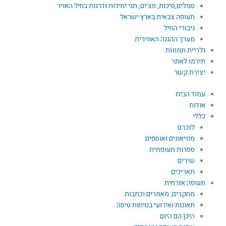
סמלים,סיכות, פצ'ים, תגי יחידות ודרגות בחיל האויר
תעופה צבאית בארץ ישראל
גיבורי החיל
מערך ההגנה האווירית
גלריית תמונות
תירמו לאתר
יצירת קשר
עמוד הבית
אודות
כללי
לזכרם
מוזיאונים ואוספים
ספרות תעופתית
שירים
תאריכים
תעופה אזרחית
מחקרים, מאמרים וכתבות
תאונות ואירועי בטיחות טיסה
היכן הם היום