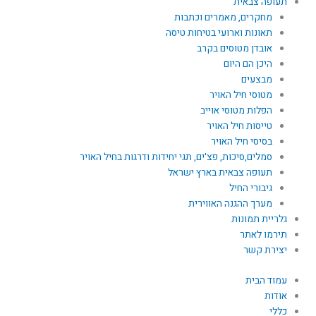
תעופה צבאית
מחקרים, מאמרים וכתבות
תאונות וארועי בטיחות טיסה
אובדן מטוסים בקרב
היכן הם היום
מבצעים
מטוסי חיל האויר
הפלות מטוסי אוייב
טייסות חיל האויר
בסיסי חיל האויר
סמלים,סיכות, פצ'ים, תגי יחידות ודרגות בחיל האויר
תעופה צבאית בארץ ישראל
גיבורי החיל
מערך ההגנה האווירית
גלריית תמונות
תירמו לאתר
יצירת קשר
עמוד הבית
אודות
כללי