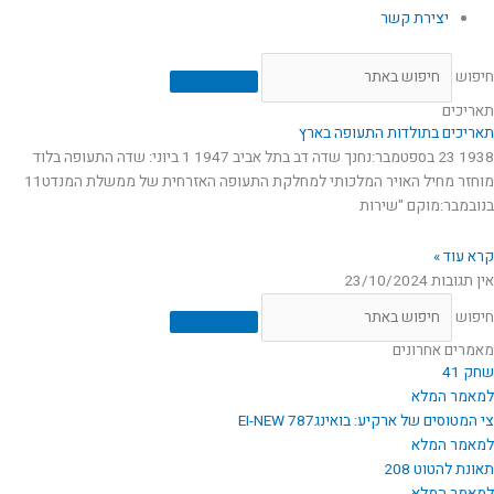
יצירת קשר
חיפוש
תאריכים
תאריכים בתולדות התעופה בארץ
1938 23 בספטמבר:נחנך שדה דב בתל אביב 1947 1 ביוני: שדה התעופה בלוד
מוחזר מחיל האויר המלכותי למחלקת התעופה האזרחית של ממשלת המנדט11
בנובמבר:מוקם "שירות
קרא עוד »
אין תגובות
23/10/2024
חיפוש
מאמרים אחרונים
שחק 41
למאמר המלא
צי המטוסים של ארקיע: בואינג787 EI-NEW
למאמר המלא
תאונת להטוט 208