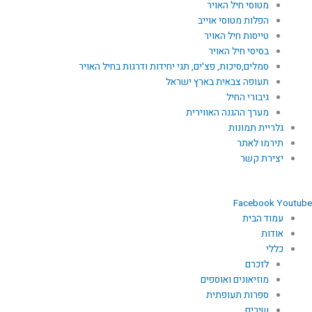
מטוסי חיל האויר
הפלות מטוסי אוייב
טייסות חיל האויר
בסיסי חיל האויר
סמלים,סיכות, פצ'ים, תגי יחידות ודרגות בחיל האויר
תעופה צבאית בארץ ישראל
גיבורי החיל
מערך ההגנה האווירית
גלריית תמונות
תירמו לאתר
יצירת קשר
Facebook
Youtube
עמוד הבית
אודות
כללי
לזכרם
מוזיאונים ואוספים
ספרות תעופתית
שירים