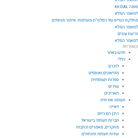
למאמר המלא
ססנה 4X-DAL
למאמר המלא
מחלקת הטייס של הפלמ"ח-משימות: איתור מנחתים
למאמר המלא
זריעת עננים
למאמר המלא
קטגוריות
חדש באתר
כללי
לזכרם
מוזיאונים ואוספים
ספרות תעופתית
שירים
תאריכים
תעופה אזרחית
דאייה
היכן הם היום
חברות תעופה בישראל
מחקרים, מאמרים וכתבות
שדות תעופה ומנחתים