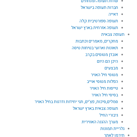
שדות תעופה ומנחתים
חברות תעופה בישראל
דאייה
תעופה ספורטיבית קלה
תעופה אזרחית בארץ ישראל
תעופה צבאית
מחקרים, מאמרים וכתבות
תאונות וארועי בטיחות טיסה
אובדן מטוסים בקרב
היכן הם היום
מבצעים
מטוסי חיל האויר
הפלות מטוסי אוייב
טייסות חיל האויר
בסיסי חיל האויר
סמלים,סיכות, פצ'ים, תגי יחידות ודרגות בחיל האויר
תעופה צבאית בארץ ישראל
גיבורי החיל
מערך ההגנה האווירית
גלריית תמונות
תירמו לאתר