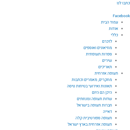
ילוג
כתבו לנו
תוכן
Facebook
עמוד הבית
אודות
כללי
לזכרם
מוזיאונים ואוספים
ספרות תעופתית
שירים
תאריכים
תעופה אזרחית
מחקרים, מאמרים וכתבות
תאונות ואירועי בטיחות טיסה
היכן הם היום
שדות תעופה ומנחתים
חברות תעופה בישראל
דאייה
תעופה ספורטיבית קלה
תעופה אזרחית בארץ ישראל