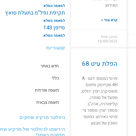
האירוע:
למאמר המלא
תקיפת נפל"מ בתעלת סואץ
קרא עוד »
למאמר המלא
סייפן 143
למאמר המלא
תגובה אחת
19/09/2025
קטגוריות
הפלת עיט 68
חדש באתר
פרטי המטוס: דגם: A-
כללי
4H סקייהוק טיפוס:
מטוס קרב יצרן: דגלס,
תעופה אזרחית
מפעל אל סגונדו,
תעופה צבאית
קליפורניה, ארה"ב
מספר יצרן: מספר צי:
פרטי האירוע: המטס
ניוזלטר מרקיע שחקים
המכין של מבצע
הירשמו לניוזלטר של מרקיע שחק
חדשים באתר!