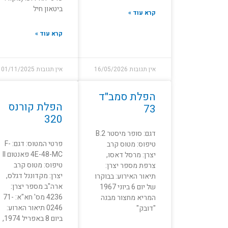
ביטאון חיל
קרא עוד »
קרא עוד »
אין תגובות
16/05/2026
אין תגובות
01/11/2025
הפלת סמב"ד
הפלת קורנס
73
320
דגם: סופר מיסטר B.2
פרטי המטוס: דגם: F-
טיפוס: מטוס קרב
4E-48-MC פאנטום II
יצרן: מרסל דאסו,
טיפוס: מטוס קרב
צרפת מספר יצרן:
יצרן: מקדוננל דגלס,
תיאור האירוע: בבוקרו
ארה"ב מספר יצרן:
של יום 6 ביוני 1967
4236 מס' חא"א: 71-
המריא מחצור מבנה
0246 תיאור הארוע:
"דובק"
ביום 8 באפריל 1974,