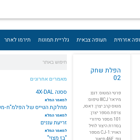
פה אזרחית
תעופה צבאית
גלריית תמונות
תירמו לאתר
חיפוש
הפלת שחק
02
מאמרים אחרונים
ססנה 4X-DAL
פרטי המטוס: דגם:
מיראז' IIICJ טיפוס:
למאמר המלא
מטוס קרב יצרן: דאסו,
מחלקת הטייס של הפלמ"ח-משי
צרפת מספר יצרן:
למאמר המלא
101 מספר סידורי
זריעת עננים
בסדרת היצור לחיל
למאמר המלא
האויר:CJ-1 מספר
"בז מצוי"
גוף: 46F תיאור