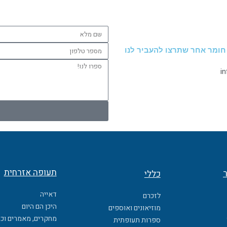
שם
מלא
מספר
 חומר אחר שתרצו להעביר לנו
טלפון
ספרו
i
לנו!
תעופה אזרחית
ר
כללי
דאייה
לזכרם
היכן הם היום
מוזיאונים ואוספים
מחקרים, מאמרים וכ
ספרות תעופתית