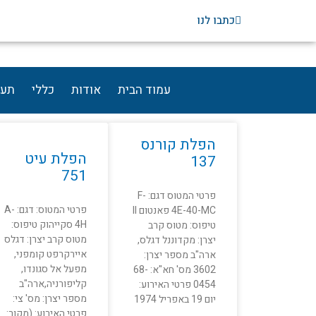
ילוג
כתבו לנו
תוכן
עמוד הבית
אודות
כללי
תעו
אובדן מטוסים בקרב
עמוד
עמוד
עמוד
עמוד
הפלת קורנס
הפלת עיט
137
751
פרטי המטוס דגם: F-
פרטי המטוס: דגם: A-
4E-40-MC פאנטום II
4H סקייהוק טיפוס:
טיפוס: מטוס קרב
מטוס קרב יצרן: דגלס
יצרן: מקדוננל דגלס,
איירקרפט קומפני,
ארה"ב מספר יצרן:
מפעל אל סגונדו,
3602 מס' חא"א: 68-
קליפורניה,ארה"ב
0454 פרטי האירוע:
מספר יצרן: מס' צי:
יום 19 באפריל 1974
פרטי האירוע: (מקור: