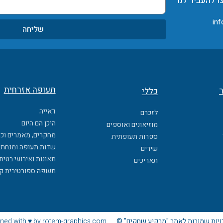
ו להעביר לנו
inf
שליחה
תעופה אזרחית
ר
כללי
דאייה
לזכרם
היכן הם היום
מוזיאונים ואוספים
מחקרים, מאמרים וכ
ספרות תעופתית
שדות תעופה ומנחתי
שירים
תאונות ואירועי בטיח
תאריכים
תעופה ספורטיבית ק
ויות שמורות לאתר "מרקיע שחקים" ©
ned with ♥ by rotem-graphics.com