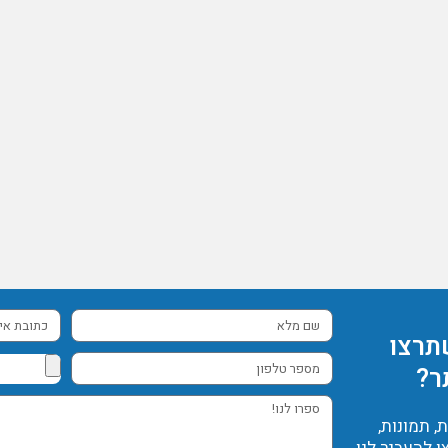
שם
כתובת
תרצו
מלא
אימייל
מספר
ר?
טלפון
ספרו
 תמונות,
לנו!