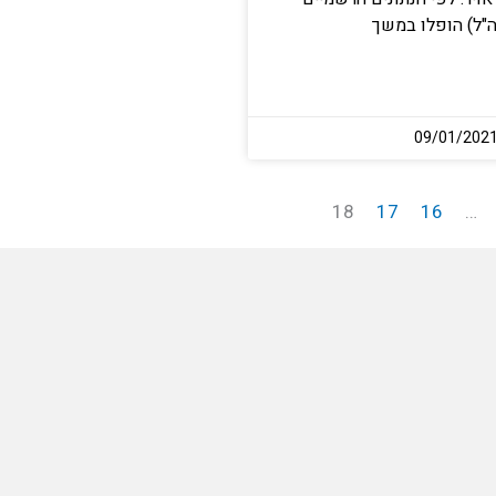
ה"ל) הופלו במשך
18
17
16
…