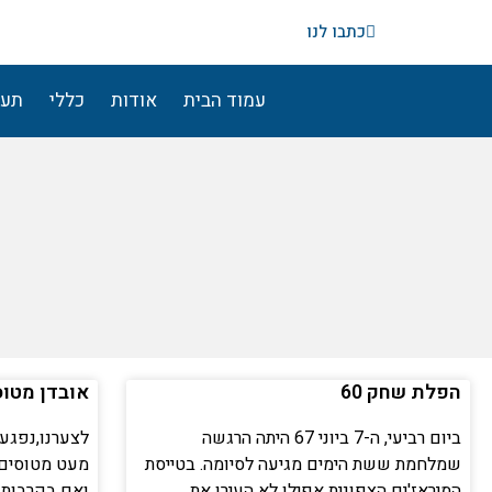
ילוג
כתבו לנו
תוכן
עמוד הבית
אודות
כללי
תעו
הפלת שחק 60
עמ
אובדן מטוס
ביום רביעי, ה-7 ביוני 67 היתה הרגשה
לצערנו,נפגע
שמלחמת ששת הימים מגיעה לסיומה. בטייסת
מעט מטוסים 
המיראז'ים הצפונית אפילו לא העירו את
ואם בקרבות א