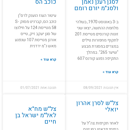
לסגן רענן נאמן
כוכב הס
ולסג"מ יורם רומם
עיטור העוז הוענק לרס"ן
כוכב הס, קברניט מסוק S-
ב-3 באוגוסט 1970, בשלהי
58 מטייסת 124 על חילוצו
מלחמת ההתשה, יצאו שני
של סגן יעקב זיק, טייס
זוגות קורנסים מטייסת 201
אורגן מטייסת 107 שנפגע
לתקוף מחפורות טילים
מאש נ"מ ירדנית
במצרים במסגרת מבצע
"שיער 265". במהלך
התקיפה נפגע קורנס 607
קרא עוד »
קרא עוד »
אין תגובות
08/09/2021
תגובה אחת
01/07/2021
צל"ש לסרן אהרון
צל"ש מח"א
יואלי
לאל"מ ישראל בן
חיים
לאחר תקיפות צה"ל על
בסיסי פדאיון בחן יונס