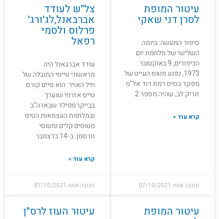
עיטור המופת
צל"ש לעודד
לסרן דני שאקי
אברבאנל,לג'ורג'
פרלוס ולסמי
רפאל
סיפור המעשה: ביומה
השלישי של מלחמת יום
הכיפורים, 9 באוקטובר
עודד אברבאנל היה
1973, נפגע מטוס העייט של
מראשוני טייסי התובלה של
מפקד בסיס רמת דוד אל"מ
חיל האויר. הוא סיים קורס
זוריק לב, שהיה מספר 2
טייס אזרחי שנערך
בבייקרספילד שבארה"ב
ובמלחמת העצמאות הטיס
קרא עוד »
מטוסים קלים ומטוסי
נורסמן. ב-14 בדצמבר
קרא עוד »
תגובה אחת
07/10/2021
תגובה אחת
07/10/2021
עיטור המופת
עיטור העוז לרס"ן