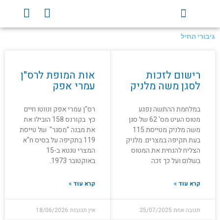
ילוג
Y
F
תוכן
o
a
u
c
גיבורי החיל
t
e
u
b
עמוד
עמוד
b
o
רישום לזכות
אות המופת לרס"ן
e
o
לסגן משה מלניק
עמרי אפק
k
במלחמת ההתשה נפגע
רס"ן עמרי אפק ונווטו חיים
מטוס העיט מס' 62 של סגן
כץ בקורנס 158 הובילו את
משה מלניק מטייסת 115
את מבנה "מסגר" של טייסת
בעת תקיפה במצרים. מלניק
119 בתקיפה על בסיס ח"א
הצליח להנחית את המטוס
המצרי טנטא ב-15
בשלום ועל כך זכה
באוקטובר 1973.
קרא עוד »
קרא עוד »
תגובה אחת
25/07/2025
אין תגובות
18/06/2026