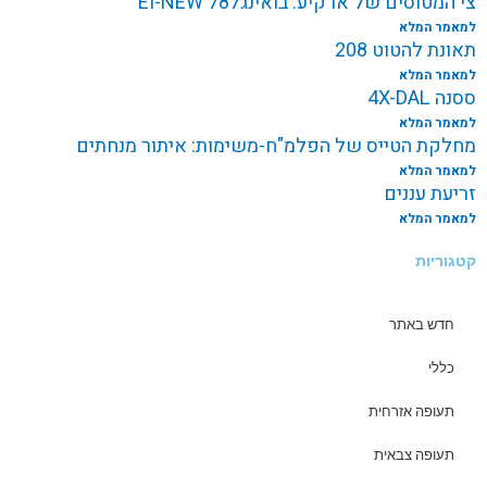
צי המטוסים של ארקיע: בואינג787 EI-NEW
למאמר המלא
תאונת להטוט 208
למאמר המלא
ססנה 4X-DAL
למאמר המלא
מחלקת הטייס של הפלמ"ח-משימות: איתור מנחתים
למאמר המלא
זריעת עננים
למאמר המלא
קטגוריות
חדש באתר
כללי
תעופה אזרחית
תעופה צבאית