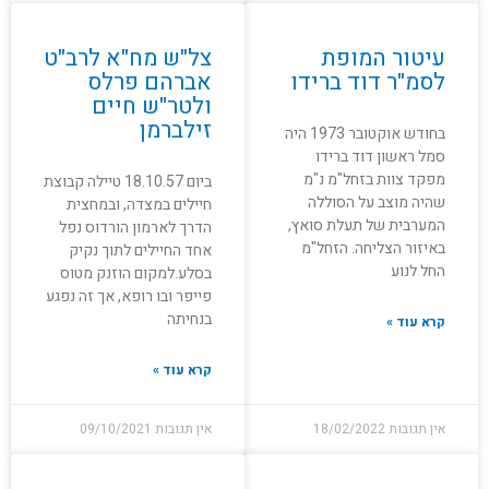
עיטור המופת
צל"ש מח"א לרב"ט
לסמ"ר דוד ברידו
אברהם פרלס
ולטר"ש חיים
זילברמן
בחודש אוקטובר 1973 היה
סמל ראשון דוד ברידו
מפקד צוות בזחל"מ נ"מ
ביום 18.10.57 טיילה קבוצת
שהיה מוצב על הסוללה
חיילים במצדה, ובמחצית
המערבית של תעלת סואץ,
הדרך לארמון הורדוס נפל
באיזור הצליחה. הזחל"מ
אחד החיילים לתוך נקיק
החל לנוע
בסלע.למקום הוזנק מטוס
פייפר ובו רופא, אך זה נפגע
בנחיתה
קרא עוד »
קרא עוד »
אין תגובות
18/02/2022
אין תגובות
09/10/2021