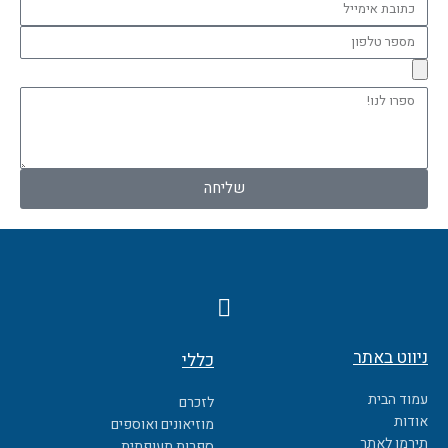
כתובת
אימייל
מספר
טלפון
ספרו
לנו!
שליחה
F
a
c
ניווט באתר
כללי
e
b
עמוד הבית
לזכרם
o
אודות
מוזיאונים ואוספים
o
תירמו לאתר
ספרות תעופתית