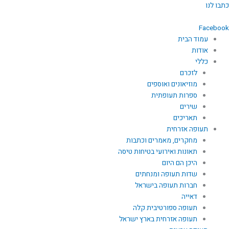
ילוג
כתבו לנו
תוכן
Facebook
עמוד הבית
אודות
כללי
לזכרם
מוזיאונים ואוספים
ספרות תעופתית
שירים
תאריכים
תעופה אזרחית
מחקרים, מאמרים וכתבות
תאונות ואירועי בטיחות טיסה
היכן הם היום
שדות תעופה ומנחתים
חברות תעופה בישראל
דאייה
תעופה ספורטיבית קלה
תעופה אזרחית בארץ ישראל