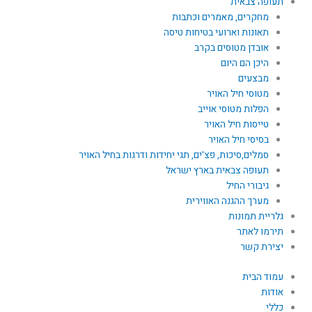
תעופה צבאית
מחקרים, מאמרים וכתבות
תאונות וארועי בטיחות טיסה
אובדן מטוסים בקרב
היכן הם היום
מבצעים
מטוסי חיל האויר
הפלות מטוסי אוייב
טייסות חיל האויר
בסיסי חיל האויר
סמלים,סיכות, פצ'ים, תגי יחידות ודרגות בחיל האויר
תעופה צבאית בארץ ישראל
גיבורי החיל
מערך ההגנה האווירית
גלריית תמונות
תירמו לאתר
יצירת קשר
עמוד הבית
אודות
כללי