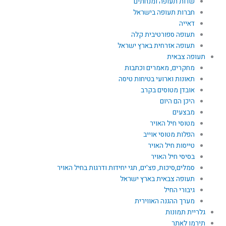
שדות תעופה ומנחתים
חברות תעופה בישראל
דאייה
תעופה ספורטיבית קלה
תעופה אזרחית בארץ ישראל
תעופה צבאית
מחקרים, מאמרים וכתבות
תאונות וארועי בטיחות טיסה
אובדן מטוסים בקרב
היכן הם היום
מבצעים
מטוסי חיל האויר
הפלות מטוסי אוייב
טייסות חיל האויר
בסיסי חיל האויר
סמלים,סיכות, פצ'ים, תגי יחידות ודרגות בחיל האויר
תעופה צבאית בארץ ישראל
גיבורי החיל
מערך ההגנה האווירית
גלריית תמונות
תירמו לאתר