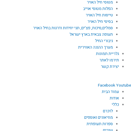
מטוסי חיל האויר
הפלות מטוסי אוייב
טייסות חיל האויר
בסיסי חיל האויר
סמלים,סיכות, פצ'ים, תגי יחידות ודרגות בחיל האויר
תעופה צבאית בארץ ישראל
גיבורי החיל
מערך ההגנה האווירית
גלריית תמונות
תירמו לאתר
יצירת קשר
Facebook
Youtube
עמוד הבית
אודות
כללי
לזכרם
מוזיאונים ואוספים
ספרות תעופתית
שירים