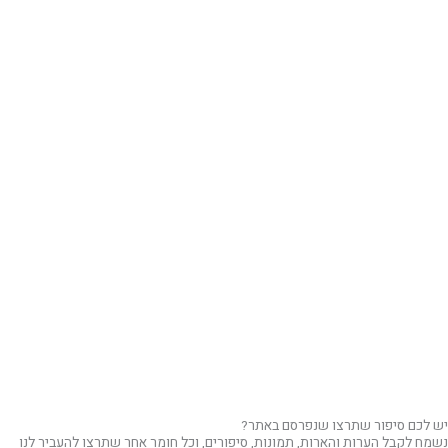
יש לכם סיפור שתרצו שנפרסם באתר?
נשמח לקבל הערות והארות, תמונות, סיפורים, וכל חומר אחר שתרצו להעביר לנו