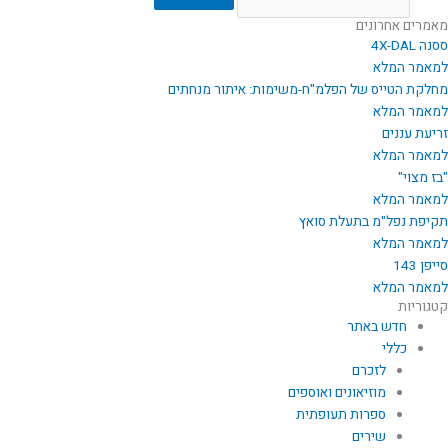
מאמרים אחרונים
ססנה 4X-DAL
למאמר המלא
מחלקת הטייס של הפלמ"ח-משימות: איתור מנחתים
למאמר המלא
זריעת עננים
למאמר המלא
"בז מצוי"
למאמר המלא
תקיפת נפל"מ בתעלת סואץ
למאמר המלא
סייפן 143
למאמר המלא
קטגוריות
חדש באתר
כללי
לזכרם
מוזיאונים ואוספים
ספרות תעופתית
שירים