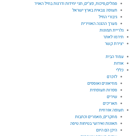
סמלים,סיכות, פצ'ים, תגי יחידות ודרגות בחיל האויר
תעופה צבאית בארץ ישראל
גיבורי החיל
מערך ההגנה האווירית
גלריית תמונות
תירמו לאתר
יצירת קשר
עמוד הבית
אודות
כללי
לזכרם
מוזיאונים ואוספים
ספרות תעופתית
שירים
תאריכים
תעופה אזרחית
מחקרים, מאמרים וכתבות
תאונות ואירועי בטיחות טיסה
היכן הם היום