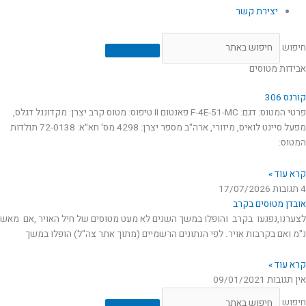
יצירת קשר
חיפוש
אבידות מטוסים
קורנס 306
פרטי המטוס: דגם: F-4E-51-MC פאנטום II טיפוס: מטוס קרב יצרן: מקדוננל דגלס,
מפעל סיינט לואיס, מיזורי, ארה"ב מספר יצרן: 4298 מס' חא"א: 72-0138 תולדות
המטוס:
קרא עוד »
4 תגובות
17/07/2026
אובדן מטוסים בקרב
לצערנו,נפגעו בקרב והופלו במשך השנים לא מעט מטוסים של חיל האויר ,אם מאש
נ"מ ואם בקרבות אויר. לפי הנתונים הרשמיים (מתוך אתר צה"ל) הופלו במשך
קרא עוד »
אין תגובות
09/01/2021
חיפוש