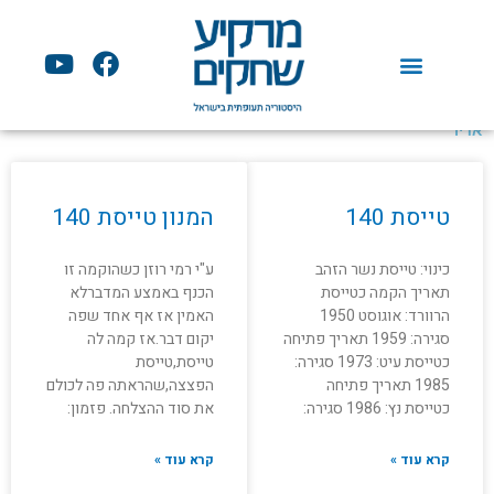
ילוג
תוכן
Y
F
o
a
u
c
t
e
אדיר
u
b
b
o
e
o
טייסת 140
המנון טייסת 140
k
כינוי: טייסת נשר הזהב
ע"י רמי רוזן כשהוקמה זו
תאריך הקמה כטייסת
הכנף באמצע המדברלא
הרוורד: אוגוסט 1950
האמין אז אף אחד שפה
סגירה: 1959 תאריך פתיחה
יקום דבר.אז קמה לה
כטייסת עיט: 1973 סגירה:
טייסת,טייסת
1985 תאריך פתיחה
הפצצה,שהראתה פה לכולם
כטייסת נץ: 1986 סגירה:
את סוד ההצלחה. פזמון:
קרא עוד »
קרא עוד »