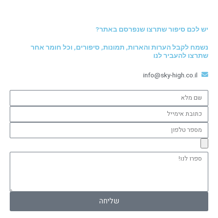
יש לכם סיפור שתרצו שנפרסם באתר?
נשמח לקבל הערות והארות, תמונות, סיפורים, וכל חומר אחר
שתרצו להעביר לנו
info@sky-high.co.il
שם
מלא
כתובת
אימייל
מספר
טלפון
ספרו
לנו!
שליחה