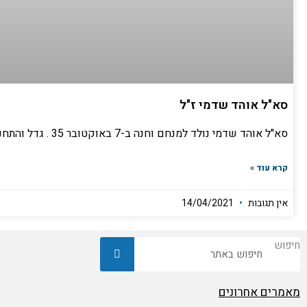
סא"ל אוהד שדמי ז"ל
סא"ל אוהד שדמי נולד למנחם וחנה ב-7 באוקטובר 35 . גדל והתחנך בקיבוץ מעברות, היה חניך בגדנ"ע אויר, דאה והגיע לטיסות סולו על פייפר בהרצליה.
קרא עוד »
אין תגובות
14/04/2021
חיפוש
מאמרים אחרונים