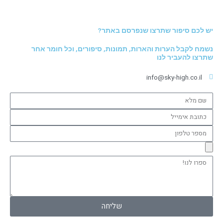
יש לכם סיפור שתרצו שנפרסם באתר?
נשמח לקבל הערות והארות, תמונות, סיפורים, וכל חומר אחר
שתרצו להעביר לנו
info@sky-high.co.il
שם
מלא
כתובת
אימייל
מספר
טלפון
ספרו
לנו!
שליחה