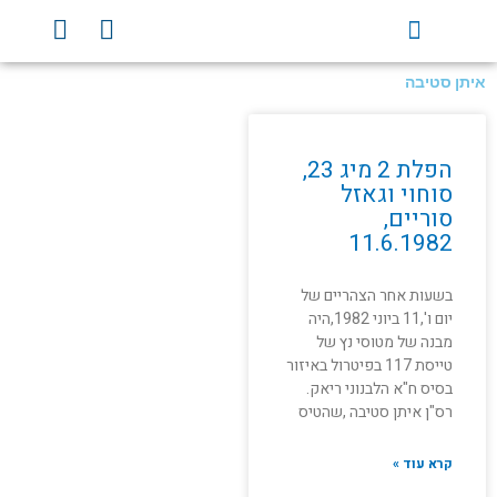
ילוג
Y
F
תוכן
o
a
u
c
איתן סטיבה
t
e
u
b
b
o
הפלת 2 מיג 23,
e
o
סוחוי וגאזל
k
סוריים,
11.6.1982
בשעות אחר הצהריים של
יום ו',11 ביוני 1982,היה
מבנה של מטוסי נץ של
טייסת 117 בפיטרול באיזור
בסיס ח"א הלבנוני ריאק.
רס"ן איתן סטיבה ,שהטיס
קרא עוד »