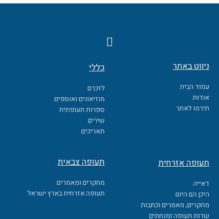
F
a
c
ניווט באתר
כללי
e
b
עמוד הבית
לזכרם
o
אודות
מוזיאונים ואוספים
o
תירמו לאתר
ספרות תעופתית
k
שירים
תאריכים
תעופה צבאית
תעופה אזרחית
מחקרים ומאמרים
דאייה
תעופה אזרחית בארץ ישראל
היכן הם היום
מחקרים, מאמרים וכתבות
שדות תעופה ומנחתים