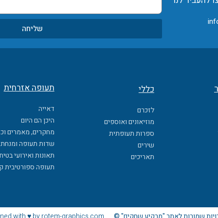
ו להעביר לנו
inf
שליחה
תעופה אזרחית
ר
כללי
דאייה
לזכרם
היכן הם היום
מוזיאונים ואוספים
מחקרים, מאמרים וכ
ספרות תעופתית
שדות תעופה ומנחתי
שירים
תאונות ואירועי בטיח
תאריכים
תעופה ספורטיבית ק
ויות שמורות לאתר "מרקיע שחקים" ©
ned with ♥ by rotem-graphics.com