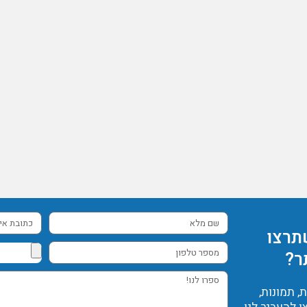
שם
כתובת
תרצו
מלא
אימייל
מספר
ר?
טלפון
ספרו
 תמונות,
לנו!