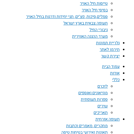
טייסות חיל האויר
בסיסי חיל האויר
סמלים,סיכות, פצ'ים, תגי יחידות ודרגות בחיל האויר
תעופה צבאית בארץ ישראל
גיבורי החיל
מערך ההגנה האווירית
גלריית תמונות
תירמו לאתר
יצירת קשר
עמוד הבית
אודות
כללי
לזכרם
מוזיאונים ואוספים
ספרות תעופתית
שירים
תאריכים
תעופה אזרחית
מחקרים, מאמרים וכתבות
תאונות ואירועי בטיחות טיסה