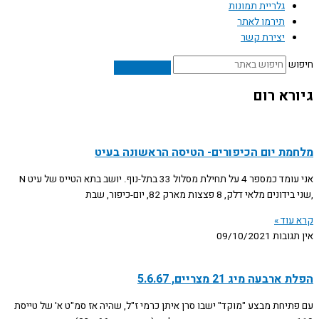
גלריית תמונות
תירמו לאתר
יצירת קשר
חיפוש
גיורא רום
מלחמת יום הכיפורים- הטיסה הראשונה בעיט
אני עומד כמספר 4 על תחילת מסלול 33 בתל-נוף. יושב בתא הטייס של עיט N
,שני בידונים מלאי דלק, 8 פצצות מארק 82, יום-כיפור, שבת
קרא עוד »
אין תגובות
09/10/2021
הפלת ארבעה מיג 21 מצריים, 5.6.67
עם פתיחת מבצע "מוקד" ישבו סרן איתן כרמי ז"ל, שהיה אז סמ"ט א' של טייסת