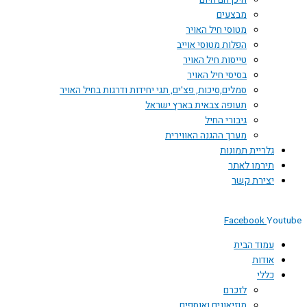
היכן הם היום
מבצעים
מטוסי חיל האויר
הפלות מטוסי אוייב
טייסות חיל האויר
בסיסי חיל האויר
סמלים,סיכות, פצ'ים, תגי יחידות ודרגות בחיל האויר
תעופה צבאית בארץ ישראל
גיבורי החיל
מערך ההגנה האווירית
גלריית תמונות
תירמו לאתר
יצירת קשר
Facebook
Youtube
עמוד הבית
אודות
כללי
לזכרם
מוזיאונים ואוספים