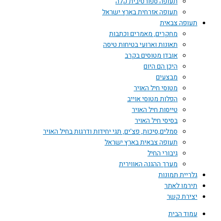
תעופה ספורטיבית קלה
תעופה אזרחית בארץ ישראל
תעופה צבאית
מחקרים, מאמרים וכתבות
תאונות וארועי בטיחות טיסה
אובדן מטוסים בקרב
היכן הם היום
מבצעים
מטוסי חיל האויר
הפלות מטוסי אוייב
טייסות חיל האויר
בסיסי חיל האויר
סמלים,סיכות, פצ'ים, תגי יחידות ודרגות בחיל האויר
תעופה צבאית בארץ ישראל
גיבורי החיל
מערך ההגנה האווירית
גלריית תמונות
תירמו לאתר
יצירת קשר
עמוד הבית