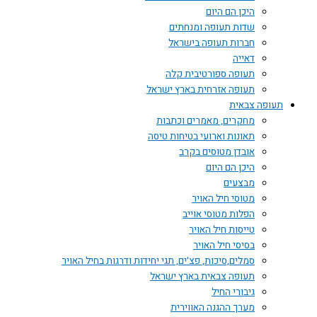
היכן הם היום
שדות תעופה ומנחתים
חברות תעופה בישראל
דאייה
תעופה ספורטיבית קלה
תעופה אזרחית בארץ ישראל
תעופה צבאית
מחקרים, מאמרים וכתבות
תאונות וארועי בטיחות טיסה
אובדן מטוסים בקרב
היכן הם היום
מבצעים
מטוסי חיל האויר
הפלות מטוסי אוייב
טייסות חיל האויר
בסיסי חיל האויר
סמלים,סיכות, פצ'ים, תגי יחידות ודרגות בחיל האויר
תעופה צבאית בארץ ישראל
גיבורי החיל
מערך ההגנה האווירית