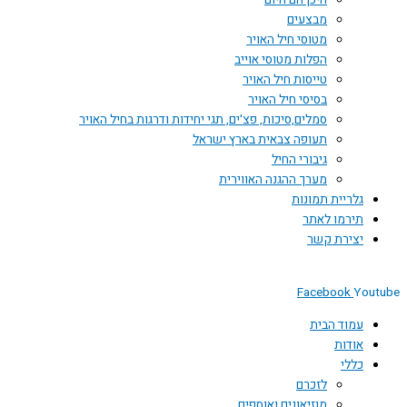
היכן הם היום
מבצעים
מטוסי חיל האויר
הפלות מטוסי אוייב
טייסות חיל האויר
בסיסי חיל האויר
סמלים,סיכות, פצ'ים, תגי יחידות ודרגות בחיל האויר
תעופה צבאית בארץ ישראל
גיבורי החיל
מערך ההגנה האווירית
גלריית תמונות
תירמו לאתר
יצירת קשר
Facebook
Youtube
עמוד הבית
אודות
כללי
לזכרם
מוזיאונים ואוספים