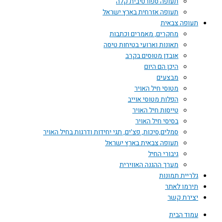
תעופה ספורטיבית קלה
תעופה אזרחית בארץ ישראל
תעופה צבאית
מחקרים, מאמרים וכתבות
תאונות וארועי בטיחות טיסה
אובדן מטוסים בקרב
היכן הם היום
מבצעים
מטוסי חיל האויר
הפלות מטוסי אוייב
טייסות חיל האויר
בסיסי חיל האויר
סמלים,סיכות, פצ'ים, תגי יחידות ודרגות בחיל האויר
תעופה צבאית בארץ ישראל
גיבורי החיל
מערך ההגנה האווירית
גלריית תמונות
תירמו לאתר
יצירת קשר
עמוד הבית