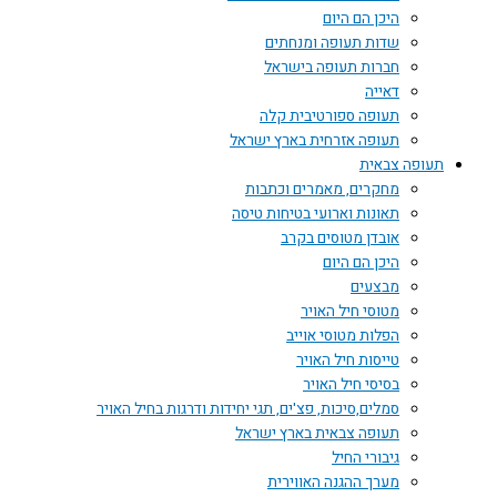
היכן הם היום
שדות תעופה ומנחתים
חברות תעופה בישראל
דאייה
תעופה ספורטיבית קלה
תעופה אזרחית בארץ ישראל
תעופה צבאית
מחקרים, מאמרים וכתבות
תאונות וארועי בטיחות טיסה
אובדן מטוסים בקרב
היכן הם היום
מבצעים
מטוסי חיל האויר
הפלות מטוסי אוייב
טייסות חיל האויר
בסיסי חיל האויר
סמלים,סיכות, פצ'ים, תגי יחידות ודרגות בחיל האויר
תעופה צבאית בארץ ישראל
גיבורי החיל
מערך ההגנה האווירית