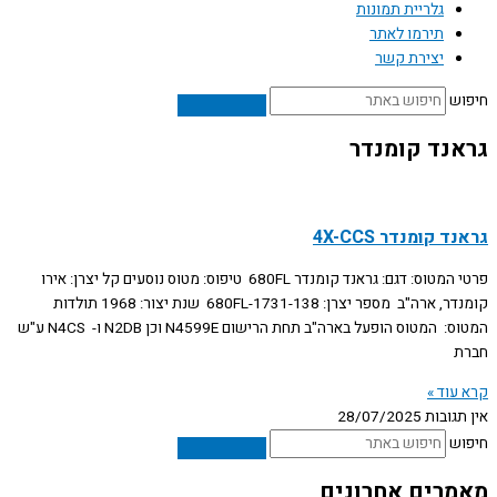
גלריית תמונות
תירמו לאתר
יצירת קשר
חיפוש
גראנד קומנדר
גראנד קומנדר 4X-CCS
פרטי המטוס: דגם: גראנד קומנדר 680FL טיפוס: מטוס נוסעים קל יצרן: אירו
קומנדר, ארה"ב מספר יצרן: 680FL-1731-138 שנת יצור: 1968 תולדות
המטוס: המטוס הופעל בארה"ב תחת הרישום N4599E וכן N2DB ו- N4CS ע"ש
חברת
קרא עוד »
אין תגובות
28/07/2025
חיפוש
מאמרים אחרונים