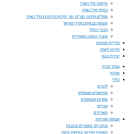
טייסות חיל האויר
בסיסי חיל האויר
סמלים,סיכות, פצ'ים, תגי יחידות ודרגות בחיל האויר
תעופה צבאית בארץ ישראל
גיבורי החיל
מערך ההגנה האווירית
גלריית תמונות
תירמו לאתר
יצירת קשר
עמוד הבית
אודות
כללי
לזכרם
מוזיאונים ואוספים
ספרות תעופתית
שירים
תאריכים
תעופה אזרחית
מחקרים, מאמרים וכתבות
תאונות ואירועי בטיחות טיסה