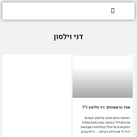
דילוג
Y
F
לתוכן
o
a
u
c
t
e
דני וילסון
u
b
b
o
e
o
k
אחד הראשונים: דני ווילסון ז"ל
המאמר נכתב בעיקר על סמך מקורות
שהגיעו לידי המחבר בעת כתיבת עבודת
הדוקטורט על מח"ל במלחמת העצמאות
"היה לי את חיידק הטיסה … הייתי בברגן