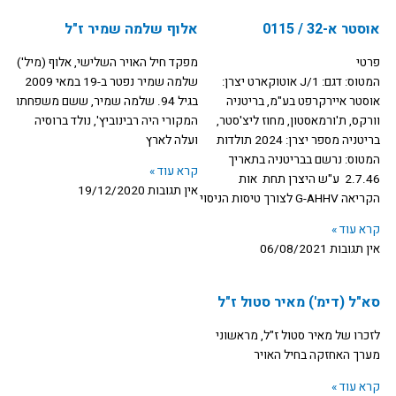
t
e
אוסטר א-32 / 0115
אלוף שלמה שמיר ז"ל
u
b
פרטי
מפקד חיל האויר השלישי, אלוף (מיל')
המטוס: דגם: J/1 אוטוקארט יצרן:
שלמה שמיר נפטר ב-19 במאי 2009
b
o
אוסטר איירקרפט בע"מ, בריטניה
בגיל 94. שלמה שמיר, ששם משפחתו
וורקס, ת'ורמאסטון, מחוז ליצ'סטר,
המקורי היה רבינוביץ', נולד ברוסיה
e
o
בריטניה מספר יצרן: 2024 תולדות
ועלה לארץ
המטוס: נרשם בבריטניה בתאריך
קרא עוד »
2.7.46 ע"ש היצרן תחת אות
k
אין תגובות
19/12/2020
הקריאה G-AHHV לצורך טיסות הניסוי
קרא עוד »
אין תגובות
06/08/2021
סא"ל (דימ') מאיר סטול ז"ל
לזכרו של מאיר סטול ז"ל, מראשוני
מערך האחזקה בחיל האויר
קרא עוד »