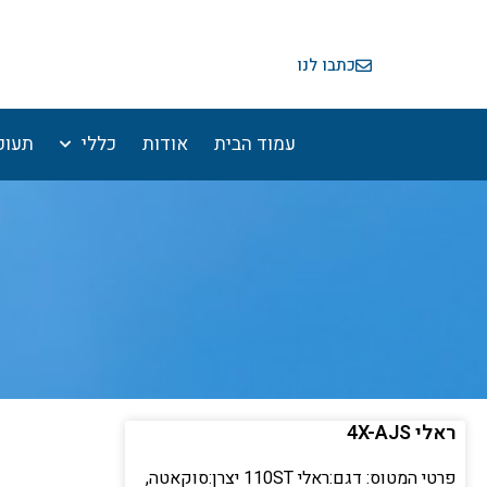
ילוג
תוכן
כתבו לנו
עמוד הבית
אודות
כללי
תעופ
ראלי 4X-AJS
פרטי המטוס: דגם:ראלי 110ST יצרן:סוקאטה,