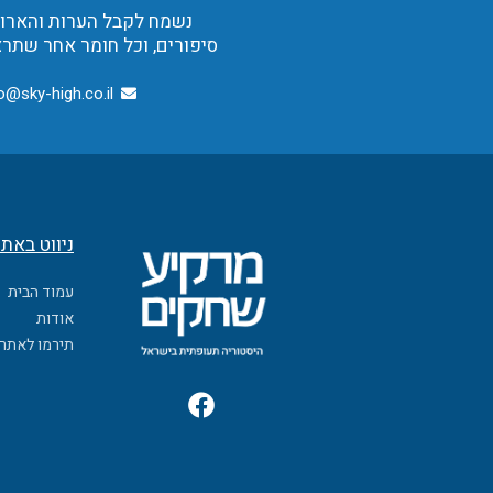
נשמח לקבל הערות והארות,
סיפורים, וכל חומר אחר שתרצ
o@sky-high.co.il
ניווט באת
עמוד הבית
אודות
תירמו לאתר
F
a
c
e