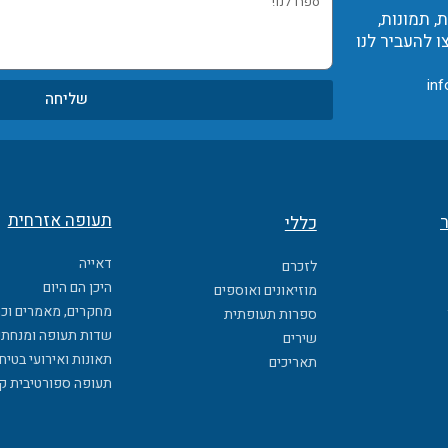
 תמונות,
לנו!
ו להעביר לנו
inf
שליחה
תעופה אזרחית
ר
כללי
דאייה
לזכרם
היכן הם היום
מוזיאונים ואוספים
מחקרים, מאמרים וכ
ספרות תעופתית
שדות תעופה ומנחתי
שירים
תאונות ואירועי בטיח
תאריכים
תעופה ספורטיבית ק