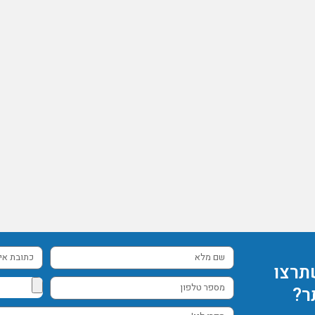
שם
כתובת
תרצו
מלא
אימייל
מספר
ר?
טלפון
ספרו