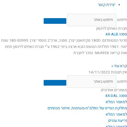
יצירת קשר
חיפוש
חברת האחים לוינסון
ססנה 4X-ALB
פרטי המטוסדגם: 180D סקיוואגון יצרן: ססנה, ארה"ב מספר יצרן: 180-50995 שנת
יצור: 1961 תולדות המטוס הובא ארצה ביוני 1962 ע"י חברת האחים לוינסון תחת
אות קריאה N6495X. נמכר לחברת
קרא עוד »
אין תגובות
14/11/2022
חיפוש
מאמרים אחרונים
ססנה 4X-DAL
למאמר המלא
מחלקת הטייס של הפלמ"ח-משימות: איתור מנחתים
למאמר המלא
זריעת עננים