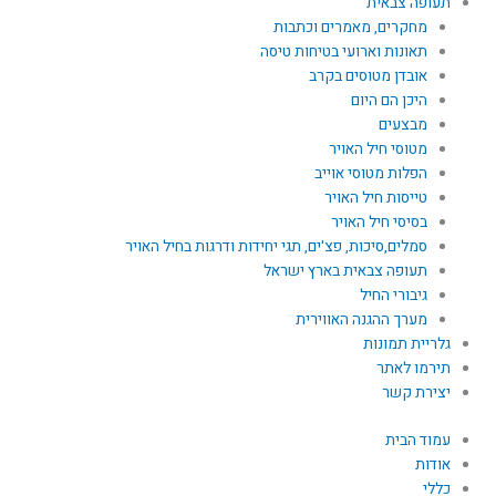
תעופה צבאית
מחקרים, מאמרים וכתבות
תאונות וארועי בטיחות טיסה
אובדן מטוסים בקרב
היכן הם היום
מבצעים
מטוסי חיל האויר
הפלות מטוסי אוייב
טייסות חיל האויר
בסיסי חיל האויר
סמלים,סיכות, פצ'ים, תגי יחידות ודרגות בחיל האויר
תעופה צבאית בארץ ישראל
גיבורי החיל
מערך ההגנה האווירית
גלריית תמונות
תירמו לאתר
יצירת קשר
עמוד הבית
אודות
כללי