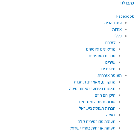
ילוג
כתבו לנו
תוכן
Facebook
עמוד הבית
אודות
כללי
לזכרם
מוזיאונים ואוספים
ספרות תעופתית
שירים
תאריכים
תעופה אזרחית
מחקרים, מאמרים וכתבות
תאונות ואירועי בטיחות טיסה
היכן הם היום
שדות תעופה ומנחתים
חברות תעופה בישראל
דאייה
תעופה ספורטיבית קלה
תעופה אזרחית בארץ ישראל