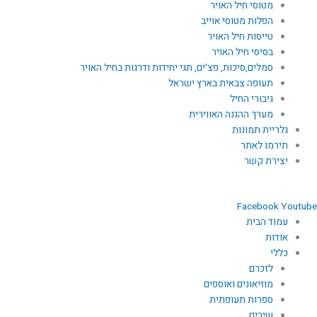
מטוסי חיל האויר
הפלות מטוסי אוייב
טייסות חיל האויר
בסיסי חיל האויר
סמלים,סיכות, פצ'ים, תגי יחידות ודרגות בחיל האויר
תעופה צבאית בארץ ישראל
גיבורי החיל
מערך ההגנה האווירית
גלריית תמונות
תירמו לאתר
יצירת קשר
Facebook
Youtube
עמוד הבית
אודות
כללי
לזכרם
מוזיאונים ואוספים
ספרות תעופתית
שירים