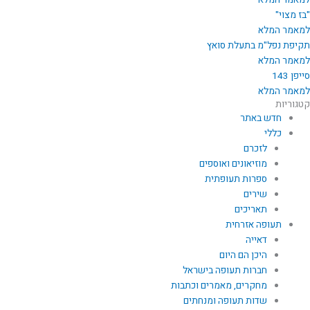
למאמר המלא
"בז מצוי"
למאמר המלא
תקיפת נפל"מ בתעלת סואץ
למאמר המלא
סייפן 143
למאמר המלא
קטגוריות
חדש באתר
כללי
לזכרם
מוזיאונים ואוספים
ספרות תעופתית
שירים
תאריכים
תעופה אזרחית
דאייה
היכן הם היום
חברות תעופה בישראל
מחקרים, מאמרים וכתבות
שדות תעופה ומנחתים