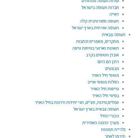
שדות תעופה ומנחתים
חברות תעופה בישראל
דאייה
תעופה ספורטיבית קלה
תעופה אזרחית בארץ ישראל
תעופה צבאית
מחקרים, מאמרים וכתבות
תאונות וארועי בטיחות טיסה
אובדן מטוסים בקרב
היכן הם היום
מבצעים
מטוסי חיל האויר
הפלות מטוסי אוייב
טייסות חיל האויר
בסיסי חיל האויר
סמלים,סיכות, פצ'ים, תגי יחידות ודרגות בחיל האויר
תעופה צבאית בארץ ישראל
גיבורי החיל
מערך ההגנה האווירית
גלריית תמונות
תירמו לאתר