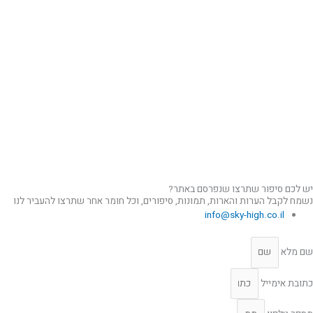
יש לכם סיפור שתרצו שנפרסם באתר?
נשמח לקבל הערות והארות, תמונות, סיפורים, וכל חומר אחר שתרצו להעביר לנו
info@sky-high.co.il
שם מלא
כתובת אימייל