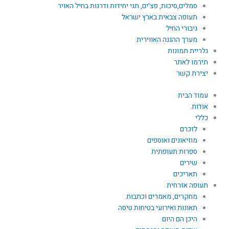
סמלים,סיכות, פצ'ים, תגי יחידות ודרגות בחיל האויר
תעופה צבאית בארץ ישראל
גיבורי החיל
מערך ההגנה האווירית
גלריית תמונות
תירמו לאתר
יצירת קשר
עמוד הבית
אודות
כללי
לזכרם
מוזיאונים ואוספים
ספרות תעופתית
שירים
תאריכים
תעופה אזרחית
מחקרים, מאמרים וכתבות
תאונות ואירועי בטיחות טיסה
היכן הם היום