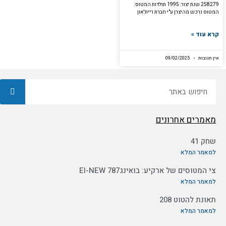
258279 שנת יצור: 1995 תולדות המטוס:
המטוס נרכש מהיצרן ע"י חברת ריית'און
קרא עוד »
אין תגובות
09/02/2025
חיפוש
מאמרים אחרונים
שחק 41
למאמר המלא
צי המטוסים של ארקיע: בואינג787 EI-NEW
למאמר המלא
תאונת להטוט 208
למאמר המלא