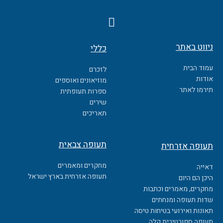
F
a
c
ניווט באתר
כללי
e
b
עמוד הבית
לזכרם
o
אודות
מוזיאונים ואוספים
o
תירמו לאתר
ספרות תעופתית
k
שירים
תאריכים
תעופה צבאית
תעופה אזרחית
מחקרים ומאמרים
דאייה
תעופה אזרחית בארץ ישראל
היכן הם היום
מחקרים, מאמרים וכתבות
שדות תעופה ומנחתים
תאונות ואירועי בטיחות טיסה
תעופה ספורטיבית קלה