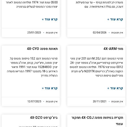
משדה-דב למנחת קטיף – עד שהפעילות
0500 שנת יצור: 1974 תולדות המטוס: לאחר
דעכה, גם בגלל האינתיפאדה. עם
יצורו נמכר המטוס לבעלים בגרמניה
קרא עוד »
קרא עוד »
אין תגובות
02/04/2026
אין תגובות
25/01/2023
מוני 4X-ARM
תאונת ססנה 4X-CYO
פרטי המטוס: דגם: M.20J דגם 201 יצרן: מוני
פרטי המטוס: דגם: 152 טיפוס: מטוס קל.
איירקרפט קורפוריישן,ארה"ב מספר יצרן: 24-
יצרן: ססנה, וויצ'יטה, קנזס, ארה"ב מספר
0012 שנת יצור:1976. תולדות המטוס: למטוס
יצרן: 15284830 שנת יצור: 1991 תיאור
הוקצה בארה"ב הרישום N201TK ע"ש חברת
האירוע: ב-18 בדצמבר 1997 המריאו משדה
מוני לשם טיסות הניסוי
הרצליה מדריך
קרא עוד »
קרא עוד »
אין תגובות
20/11/2021
אין תגובות
12/07/2025
תקרית בטיחות ססנה 4X-CGJ תחקור
ביצ'קרפט 4X-DZO
עצמי