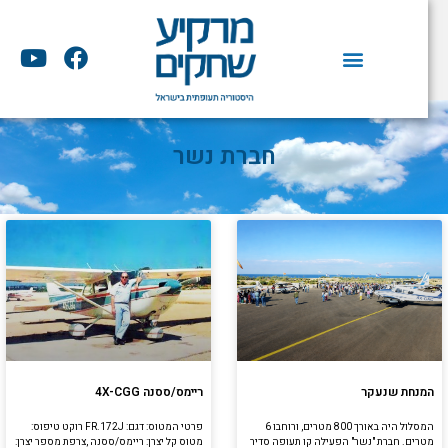
וג
וכן
Y
F
o
a
u
c
t
e
u
b
חברת נשר
b
o
e
o
k
המנחת שנעקר
ריימס/ססנה 4X-CGG
המסלול היה באורך 800 מטרים, ורוחבו 6
פרטי המטוס: דגם: FR.172J רוקט טיפוס:
מטרים. חברת "נשר" הפעילה קו תעופה סדיר
מטוס קל יצרן: ריימס/ססנה ,צרפת מספר יצרן: