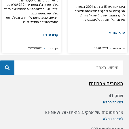
פרטי המטוסדגם: 77 סקיפר יצרן:
ביצ'קרפט,ארה"ב מספר יצרן: WA-310 שנת
היום, יום רביעי 15 בדצמבר 2004, בשעות
ייצור: 1981 תולדות המטוס המטוס יוצר על-ידי
הבוקר אירעה לי תקרית בעת טיסת שידורים
ביצ'קרפט במפעל שבעיר
למוקד התנועה של קול ישראל, במהלכה
וויצ'יטה, קנזס. נרשם על-ידי חברת ביצ'קרפט
אירעה תקלת חשמל כללית במטוס.
במנהל התעופה הפדרלי וקיבל
קרא עוד »
קרא עוד »
אין תגובות
14/01/2021
אין תגובות
03/03/2022
חיפוש
מאמרים אחרונים
שחק 41
למאמר המלא
צי המטוסים של ארקיע: בואינג787 EI-NEW
למאמר המלא