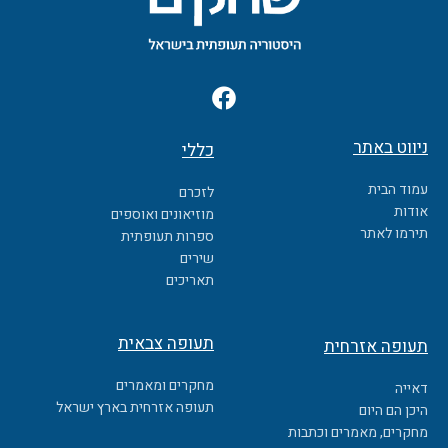
F
a
c
ניווט באתר
כללי
e
b
עמוד הבית
לזכרם
o
אודות
מוזיאונים ואוספים
o
תירמו לאתר
ספרות תעופתית
k
שירים
תאריכים
תעופה צבאית
תעופה אזרחית
מחקרים ומאמרים
דאייה
תעופה אזרחית בארץ ישראל
היכן הם היום
מחקרים, מאמרים וכתבות