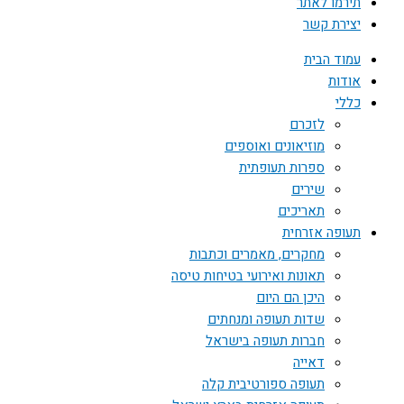
תירמו לאתר
יצירת קשר
עמוד הבית
אודות
כללי
לזכרם
מוזיאונים ואוספים
ספרות תעופתית
שירים
תאריכים
תעופה אזרחית
מחקרים, מאמרים וכתבות
תאונות ואירועי בטיחות טיסה
היכן הם היום
שדות תעופה ומנחתים
חברות תעופה בישראל
דאייה
תעופה ספורטיבית קלה