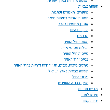
תעופה אזרחית בארץ ישראל
תעופה צבאית
מחקרים, מאמרים וכתבות
תאונות וארועי בטיחות טיסה
אובדן מטוסים בקרב
היכן הם היום
מבצעים
מטוסי חיל האויר
הפלות מטוסי אוייב
טייסות חיל האויר
בסיסי חיל האויר
סמלים,סיכות, פצ'ים, תגי יחידות ודרגות בחיל האויר
תעופה צבאית בארץ ישראל
גיבורי החיל
מערך ההגנה האווירית
גלריית תמונות
תירמו לאתר
יצירת קשר