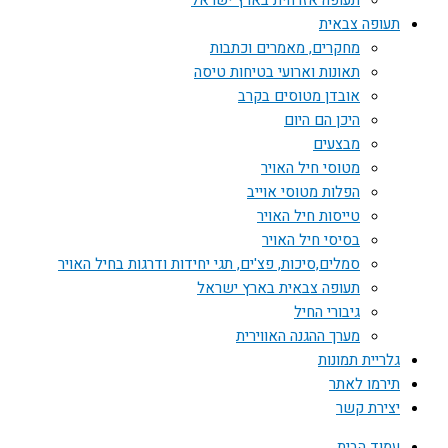
תעופה אזרחית בארץ ישראל
תעופה צבאית
מחקרים, מאמרים וכתבות
תאונות וארועי בטיחות טיסה
אובדן מטוסים בקרב
היכן הם היום
מבצעים
מטוסי חיל האויר
הפלות מטוסי אוייב
טייסות חיל האויר
בסיסי חיל האויר
סמלים,סיכות, פצ'ים, תגי יחידות ודרגות בחיל האויר
תעופה צבאית בארץ ישראל
גיבורי החיל
מערך ההגנה האווירית
גלריית תמונות
תירמו לאתר
יצירת קשר
עמוד הבית