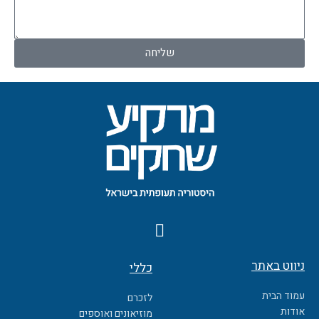
לנו!
שליחה
F
a
c
ניווט באתר
כללי
e
b
עמוד הבית
לזכרם
o
אודות
מוזיאונים ואוספים