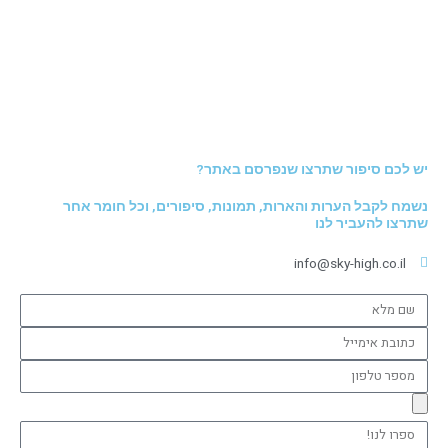
יש לכם סיפור שתרצו שנפרסם באתר?
נשמח לקבל הערות והארות, תמונות, סיפורים, וכל חומר אחר
שתרצו להעביר לנו
info@sky-high.co.il
שם
מלא
כתובת
אימייל
מספר
טלפון
ספרו