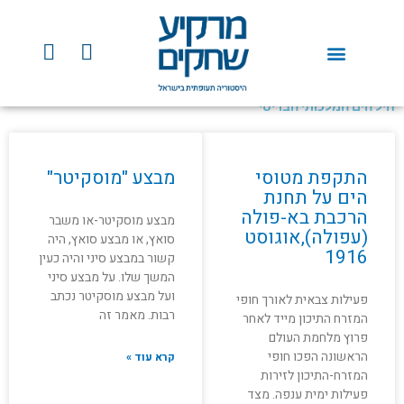
ילוג
תוכן
Y
F
o
a
u
c
t
e
חיל הים המלכותי הבריטי
u
b
b
o
e
o
התקפת מטוסי
מבצע "מוסקיטר"
k
הים על תחנת
הרכבת בא-פולה
מבצע מוסקיטר-או משבר
(עפולה),אוגוסט
סואץ, או מבצע סואץ, היה
1916
קשור במבצע סיני והיה כעין
המשך שלו. על מבצע סיני
ועל מבצע מוסקיטר נכתב
פעילות צבאית לאורך חופי
רבות. מאמר זה
המזרח התיכון מייד לאחר
פרוץ מלחמת העולם
הראשונה הפכו חופי
קרא עוד »
המזרח-התיכון לזירות
פעילות ימית ענפה. מצד