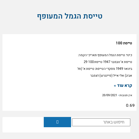
o
a
u
c
טייסת הגמל המעופף
t
e
u
b
טייסת 100
b
o
כינוי: טייסת הגמל המעופף תאריכי הקמה:
טייסת א' נובמבר 1947 טייסת 100 29
בינואר 1949 מפקדי הטייסת: טייסת א' (תל
e
o
אביב) אלי אייל (פיינגרש) דצמבר
k
קרא עוד »
אין תגובות
20/09/2021
חיפוש