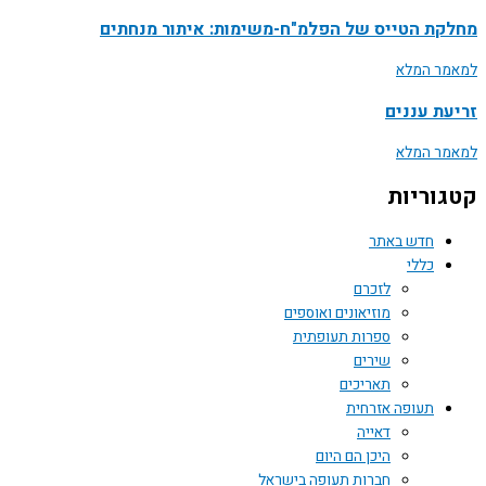
מחלקת הטייס של הפלמ"ח-משימות: איתור מנחתים
למאמר המלא
זריעת עננים
למאמר המלא
קטגוריות
חדש באתר
כללי
לזכרם
מוזיאונים ואוספים
ספרות תעופתית
שירים
תאריכים
תעופה אזרחית
דאייה
היכן הם היום
חברות תעופה בישראל