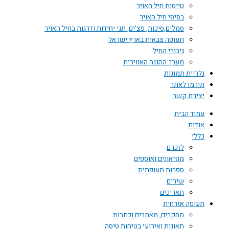
טייסות חיל האויר
בסיסי חיל האויר
סמלים,סיכות, פצ'ים, תגי יחידות ודרגות בחיל האויר
תעופה צבאית בארץ ישראל
גיבורי החיל
מערך ההגנה האווירית
גלריית תמונות
תירמו לאתר
יצירת קשר
עמוד הבית
אודות
כללי
לזכרם
מוזיאונים ואוספים
ספרות תעופתית
שירים
תאריכים
תעופה אזרחית
מחקרים, מאמרים וכתבות
תאונות ואירועי בטיחות טיסה