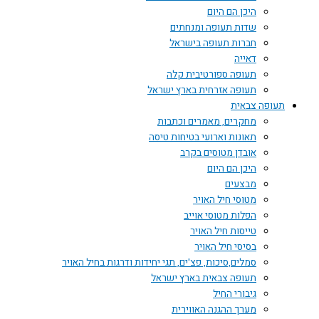
היכן הם היום
שדות תעופה ומנחתים
חברות תעופה בישראל
דאייה
תעופה ספורטיבית קלה
תעופה אזרחית בארץ ישראל
תעופה צבאית
מחקרים, מאמרים וכתבות
תאונות וארועי בטיחות טיסה
אובדן מטוסים בקרב
היכן הם היום
מבצעים
מטוסי חיל האויר
הפלות מטוסי אוייב
טייסות חיל האויר
בסיסי חיל האויר
סמלים,סיכות, פצ'ים, תגי יחידות ודרגות בחיל האויר
תעופה צבאית בארץ ישראל
גיבורי החיל
מערך ההגנה האווירית