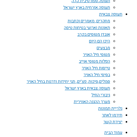
תעופה ספורטיבית קלה
תעופה אזרחית בארץ ישראל
תעופה צבאית
מחקרים, מאמרים וכתבות
תאונות וארועי בטיחות טיסה
אובדן מטוסים בקרב
היכן הם היום
מבצעים
מטוסי חיל האויר
הפלות מטוסי אוייב
טייסות חיל האויר
בסיסי חיל האויר
סמלים,סיכות, פצ'ים, תגי יחידות ודרגות בחיל האויר
תעופה צבאית בארץ ישראל
גיבורי החיל
מערך ההגנה האווירית
גלריית תמונות
תירמו לאתר
יצירת קשר
עמוד הבית