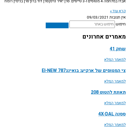
אבדו במלחמה 4 מטוסים ו-3 טייסים: סרן יאיר נוימןסרן דוד ברוךסרן בנימין רומח
קרא עוד »
אין תגובות
09/03/2021
חיפוש
מאמרים אחרונים
שחק 41
למאמר המלא
צי המטוסים של ארקיע: בואינג787 EI-NEW
למאמר המלא
תאונת להטוט 208
למאמר המלא
ססנה 4X-DAL
למאמר המלא