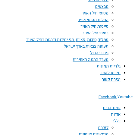
היכן הם היום
מבצעים
מטוסי חיל האויר
הפלות מטוסי אוייב
טייסות חיל האויר
בסיסי חיל האויר
סמלים,סיכות, פצ'ים, תגי יחידות ודרגות בחיל האויר
תעופה צבאית בארץ ישראל
גיבורי החיל
מערך ההגנה האווירית
גלריית תמונות
תירמו לאתר
יצירת קשר
Facebook
Youtube
עמוד הבית
אודות
כללי
לזכרם
מוזיאונים ואוספים