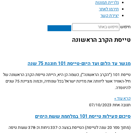
גלריית תמונות
תירמו לאתר
יצירת קשר
חיפוש
טייסת הקרב הראשונה
מגשר עד הלום ועד היום-טייסת 101 חוגגת 75 שנה
טייסת 101 (״הקרב הראשונה״), כשמה כן היא, הייתה טייסת הקרב הראשונה של
חיל-האוויר אשר ליוותה את מדינת ישראל בכל שנותיה, וכמוה מציינת 75 שנים
להיווסדה.
קרא עוד »
תגובה אחת
07/10/2023
סיכום פעילות טייסת 101 במלחמת ששת הימים
(מתוך ספר 20 שנה לטייסת) הטייסת בצעה כ-337 גיחות וכ-378 שעות טיסה