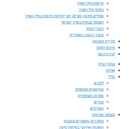
טייסות חיל האויר
בסיסי חיל האויר
סמלים,סיכות, פצ'ים, תגי יחידות ודרגות בחיל האויר
תעופה צבאית בארץ ישראל
גיבורי החיל
מערך ההגנה האווירית
גלריית תמונות
תירמו לאתר
יצירת קשר
עמוד הבית
אודות
כללי
לזכרם
מוזיאונים ואוספים
ספרות תעופתית
שירים
תאריכים
תעופה אזרחית
מחקרים, מאמרים וכתבות
תאונות ואירועי בטיחות טיסה