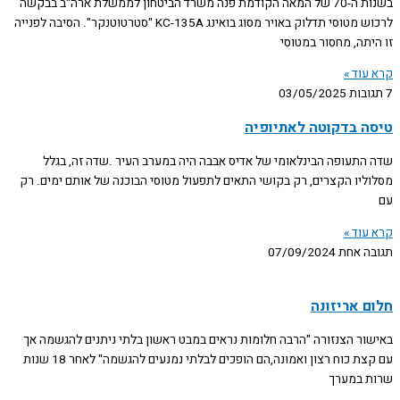
בשנות ה-70 של המאה הקודמת פנה משרד הביטחון לממשלת ארה"ב בבקשה
לרכוש מטוסי תדלוק באויר מסוג בואינג KC-135A "סטרטוטנקר". הסיבה לפנייה
זו היתה, מחסור במטוסי
קרא עוד »
7 תגובות
03/05/2025
טיסה בדקוטה לאתיופיה
שדה התעופה הבינלאומי של אדיס אבבה היה במערב העיר .שדה זה, בגלל
מסלוליו הקצרים, רק בקושי התאים לתפעול מטוסי הבוכנה של אותם ימים. רק
עם
קרא עוד »
תגובה אחת
07/09/2024
חלום אריזונה
באישור הצנזורה "הרבה חלומות נראים במבט ראשון בלתי ניתנים להגשמה אך
עם קצת כוח רצון ואמונה,הם הופכים לבלתי נמנעים להגשמה" לאחר 18 שנות
שרות במערך