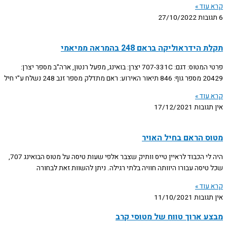
קרא עוד »
6 תגובות
27/10/2022
תקלת הידראוליקה בראם 248 בהמראה ממיאמי
פרטי המטוס: דגם: 707-331C יצרן: בואינג, מפעל רנטון, ארה"ב מספר יצרן:
20429 מספר גוף: 846 תיאור האירוע: ראם מתדלק מספר זנב 248 נשלח ע"י חיל
קרא עוד »
אין תגובות
17/12/2021
מטוס הראם בחיל האויר
היה לי הכבוד לראיין טייס וותיק שצבר אלפי שעות טיסה על מטוס הבואינג 707,
שכל טיסה עבורו היוותה חוויה בלתי רגילה. ניתן להשוות זאת לבחורה
קרא עוד »
אין תגובות
11/10/2021
מבצע ארוך טווח של מטוסי קרב