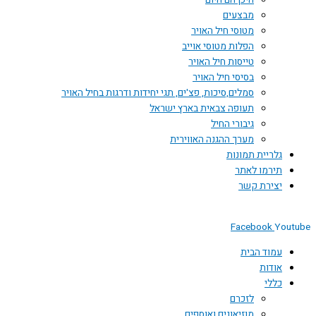
היכן הם היום
מבצעים
מטוסי חיל האויר
הפלות מטוסי אוייב
טייסות חיל האויר
בסיסי חיל האויר
סמלים,סיכות, פצ'ים, תגי יחידות ודרגות בחיל האויר
תעופה צבאית בארץ ישראל
גיבורי החיל
מערך ההגנה האווירית
גלריית תמונות
תירמו לאתר
יצירת קשר
Facebook
Youtube
עמוד הבית
אודות
כללי
לזכרם
מוזיאונים ואוספים