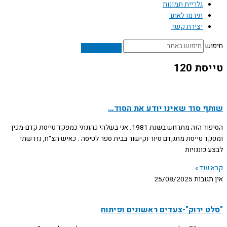
גלריית תמונות
תירמו לאתר
יצירת קשר
חיפוש
טייסת 120
שותף סוד שאינו יודע את הסוד…
הסיפור הזה מתרחש בשנת 1981. אני בשלהי כהונתי כמפקד טייסת קדם-מכין
ומפקד טייסת מתקדם סיור וקישור בבית ספר לטיסה . כאיש הצ"ח, נדרשתי
לבצע כוננויות
קרא עוד »
אין תגובות
25/08/2025
"סלט ירוק"-צעדים ראשונים ופיתוח