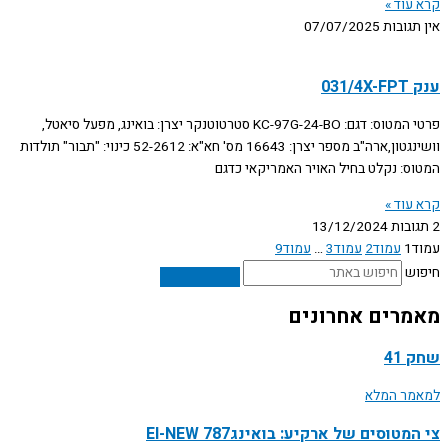
קרא עוד »
אין תגובות
07/07/2025
ענק 031/4X-FPT
פרטי המטוס: דגם: KC-97G-24-BO סטרטוטנקר יצרן: בואינג, מפעל סיאטל,
וושינגטון,ארה"ב מספר יצרן: 16643 מס' חא"א: 52-2612 כינוי: "תבור" תולדות
המטוס: נקלט בחיל האויר האמריקאי כדגם
קרא עוד »
2 תגובות
13/12/2024
עמוד
1
עמוד
2
עמוד
3
…
עמוד
9
חיפוש
מאמרים אחרונים
שחק 41
למאמר המלא
צי המטוסים של ארקיע: בואינג787 EI-NEW