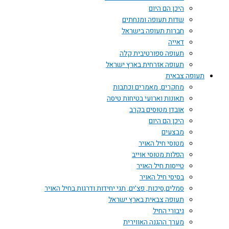
היכן הם היום
שדות תעופה ומנחתים
חברות תעופה בישראל
דאייה
תעופה ספורטיבית קלה
תעופה אזרחית בארץ ישראל
תעופה צבאית
מחקרים, מאמרים וכתבות
תאונות וארועי בטיחות טיסה
אובדן מטוסים בקרב
היכן הם היום
מבצעים
מטוסי חיל האויר
הפלות מטוסי אוייב
טייסות חיל האויר
בסיסי חיל האויר
סמלים,סיכות, פצ'ים, תגי יחידות ודרגות בחיל האויר
תעופה צבאית בארץ ישראל
גיבורי החיל
מערך ההגנה האווירית