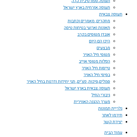
תעופה ספורטיבית קלה
תעופה אזרחית בארץ ישראל
תעופה צבאית
מחקרים, מאמרים וכתבות
תאונות וארועי בטיחות טיסה
אובדן מטוסים בקרב
היכן הם היום
מבצעים
מטוסי חיל האויר
הפלות מטוסי אוייב
טייסות חיל האויר
בסיסי חיל האויר
סמלים,סיכות, פצ'ים, תגי יחידות ודרגות בחיל האויר
תעופה צבאית בארץ ישראל
גיבורי החיל
מערך ההגנה האווירית
גלריית תמונות
תירמו לאתר
יצירת קשר
עמוד הבית