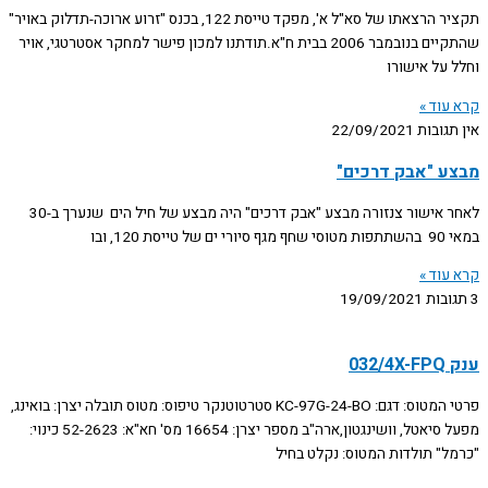
תקציר הרצאתו של סא"ל א', מפקד טייסת 122, בכנס "זרוע ארוכה-תדלוק באויר"
שהתקיים בנובמבר 2006 בבית ח"א.תודתנו למכון פישר למחקר אסטרטגי, אויר
וחלל על אישורו
קרא עוד »
אין תגובות
22/09/2021
מבצע "אבק דרכים"
לאחר אישור צנזורה מבצע "אבק דרכים" היה מבצע של חיל הים שנערך ב-30
במאי 90 בהשתתפות מטוסי שחף מגף סיורי ים של טייסת 120, ובו
קרא עוד »
3 תגובות
19/09/2021
ענק 032/4X-FPQ
פרטי המטוס: דגם: KC-97G-24-BO סטרטוטנקר טיפוס: מטוס תובלה יצרן: בואינג,
מפעל סיאטל, וושינגטון,ארה"ב מספר יצרן: 16654 מס' חא"א: 52-2623 כינוי:
"כרמל" תולדות המטוס: נקלט בחיל