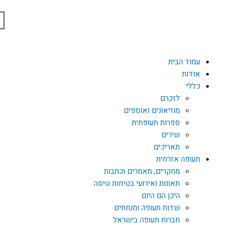
F
a
c
עמוד הבית
אודות
e
כללי
לזכרם
b
מוזיאונים ואוספים
ספרות תעופתית
שירים
o
תאריכים
תעופה אזרחית
o
מחקרים, מאמרים וכתבות
תאונות ואירועי בטיחות טיסה
k
היכן הם היום
שדות תעופה ומנחתים
חברות תעופה בישראל