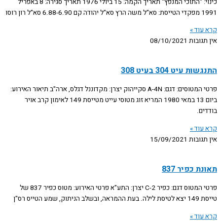
כינוי: "התוכי המנפץ" תאריך הקמה: 15 ביולי 1976 תאריך סגירה: 8 באפריל
1991 מפקדי הטייסת: סא"ל משה הרץ סא"ל יהודה קם 6.88-6.90 סא"ל רון רוסו
קרא עוד »
אין תגובות
08/10/2021
התנגשות עיט 304 בעיט 308
פרטי המטוסים: דגם: A-4N סקייהוק יצרן: מקדוננל דגלס, ארה"ב תיאור האירוע:
ביום 13 במאי 1980 המריא זוג מטוסי עייט מטייסת 149 לאימון קרב אויר
בודדים.
קרא עוד »
אין תגובות
15/09/2021
תאונת כפיר 837
פרטי המטוס דגם: כפיר C-2 יצרן: התע"א פרטי האירוע: מטוס כפיר 837 של
טייסת 149 יצא לטיסת לילה. בעת ההמראה, ובשלב הניתוק, שמע הטייס רס"ן
קרא עוד »