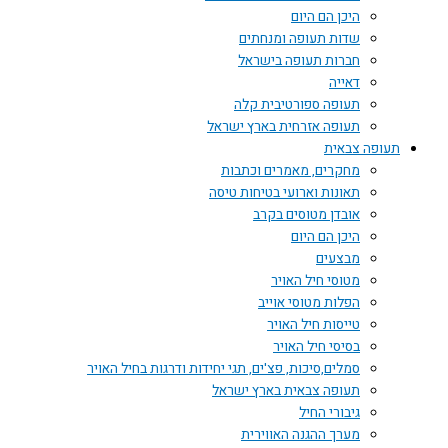
היכן הם היום
שדות תעופה ומנחתים
חברות תעופה בישראל
דאייה
תעופה ספורטיבית קלה
תעופה אזרחית בארץ ישראל
תעופה צבאית
מחקרים, מאמרים וכתבות
תאונות וארועי בטיחות טיסה
אובדן מטוסים בקרב
היכן הם היום
מבצעים
מטוסי חיל האויר
הפלות מטוסי אוייב
טייסות חיל האויר
בסיסי חיל האויר
סמלים,סיכות, פצ'ים, תגי יחידות ודרגות בחיל האויר
תעופה צבאית בארץ ישראל
גיבורי החיל
מערך ההגנה האווירית