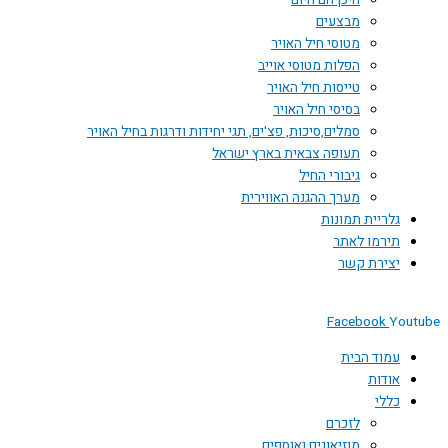
היכן הם היום
מבצעים
מטוסי חיל האויר
הפלות מטוסי אוייב
טייסות חיל האויר
בסיסי חיל האויר
סמלים,סיכות, פצ'ים, תגי יחידות ודרגות בחיל האויר
תעופה צבאית בארץ ישראל
גיבורי החיל
מערך ההגנה האווירית
גלריית תמונות
תירמו לאתר
יצירת קשר
Facebook
Youtube
עמוד הבית
אודות
כללי
לזכרם
מוזיאונים ואוספים