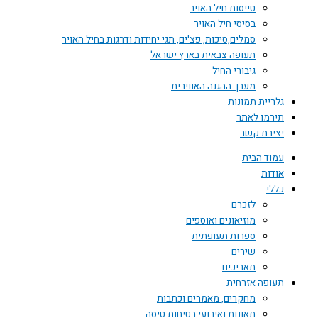
טייסות חיל האויר
בסיסי חיל האויר
סמלים,סיכות, פצ'ים, תגי יחידות ודרגות בחיל האויר
תעופה צבאית בארץ ישראל
גיבורי החיל
מערך ההגנה האווירית
גלריית תמונות
תירמו לאתר
יצירת קשר
עמוד הבית
אודות
כללי
לזכרם
מוזיאונים ואוספים
ספרות תעופתית
שירים
תאריכים
תעופה אזרחית
מחקרים, מאמרים וכתבות
תאונות ואירועי בטיחות טיסה