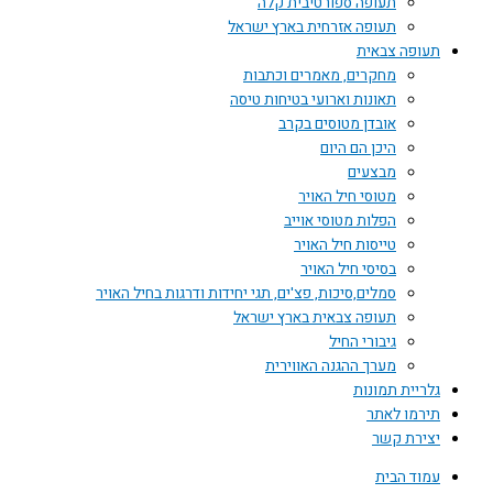
תעופה ספורטיבית קלה
תעופה אזרחית בארץ ישראל
תעופה צבאית
מחקרים, מאמרים וכתבות
תאונות וארועי בטיחות טיסה
אובדן מטוסים בקרב
היכן הם היום
מבצעים
מטוסי חיל האויר
הפלות מטוסי אוייב
טייסות חיל האויר
בסיסי חיל האויר
סמלים,סיכות, פצ'ים, תגי יחידות ודרגות בחיל האויר
תעופה צבאית בארץ ישראל
גיבורי החיל
מערך ההגנה האווירית
גלריית תמונות
תירמו לאתר
יצירת קשר
עמוד הבית