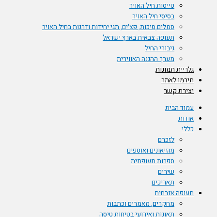
טייסות חיל האויר
בסיסי חיל האויר
סמלים,סיכות, פצ'ים, תגי יחידות ודרגות בחיל האויר
תעופה צבאית בארץ ישראל
גיבורי החיל
מערך ההגנה האווירית
גלריית תמונות
תירמו לאתר
יצירת קשר
עמוד הבית
אודות
כללי
לזכרם
מוזיאונים ואוספים
ספרות תעופתית
שירים
תאריכים
תעופה אזרחית
מחקרים, מאמרים וכתבות
תאונות ואירועי בטיחות טיסה