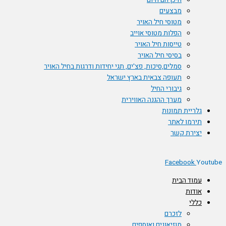
היכן הם היום
מבצעים
מטוסי חיל האויר
הפלות מטוסי אוייב
טייסות חיל האויר
בסיסי חיל האויר
סמלים,סיכות, פצ'ים, תגי יחידות ודרגות בחיל האויר
תעופה צבאית בארץ ישראל
גיבורי החיל
מערך ההגנה האווירית
גלריית תמונות
תירמו לאתר
יצירת קשר
Facebook
Youtube
עמוד הבית
אודות
כללי
לזכרם
מוזיאונים ואוספים