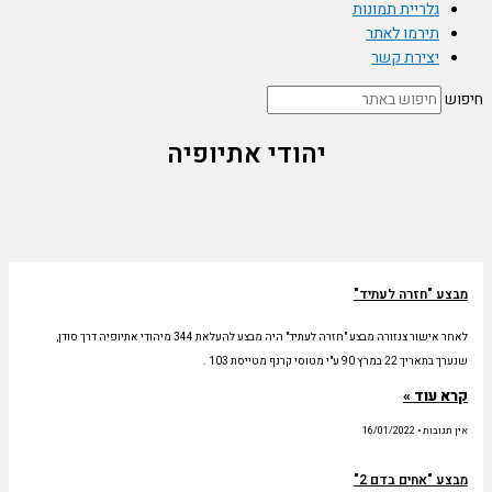
גלריית תמונות
תירמו לאתר
יצירת קשר
חיפוש
יהודי אתיופיה
מבצע "חזרה לעתיד"
לאחר אישור צנזורה מבצע "חזרה לעתיד" היה מבצע להעלאת 344 מיהודי אתיופיה דרך סודן,
שנערך בתאריך 22 במרץ 90 ע"י מטוסי קרנף מטייסת 103 .
קרא עוד »
אין תגובות
16/01/2022
מבצע "אחים בדם 2"