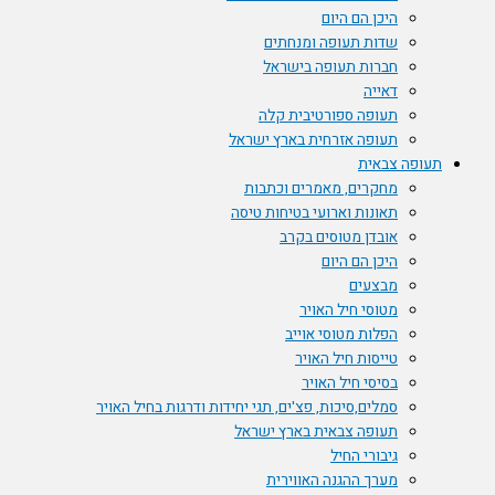
היכן הם היום
שדות תעופה ומנחתים
חברות תעופה בישראל
דאייה
תעופה ספורטיבית קלה
תעופה אזרחית בארץ ישראל
תעופה צבאית
מחקרים, מאמרים וכתבות
תאונות וארועי בטיחות טיסה
אובדן מטוסים בקרב
היכן הם היום
מבצעים
מטוסי חיל האויר
הפלות מטוסי אוייב
טייסות חיל האויר
בסיסי חיל האויר
סמלים,סיכות, פצ'ים, תגי יחידות ודרגות בחיל האויר
תעופה צבאית בארץ ישראל
גיבורי החיל
מערך ההגנה האווירית