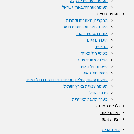
תעופה ספורטיבית קלה
תעופה אזרחית בארץ ישראל
תעופה צבאית
מחקרים, מאמרים וכתבות
תאונות וארועי בטיחות טיסה
אובדן מטוסים בקרב
היכן הם היום
מבצעים
מטוסי חיל האויר
הפלות מטוסי אוייב
טייסות חיל האויר
בסיסי חיל האויר
סמלים,סיכות, פצ'ים, תגי יחידות ודרגות בחיל האויר
תעופה צבאית בארץ ישראל
גיבורי החיל
מערך ההגנה האווירית
גלריית תמונות
תירמו לאתר
יצירת קשר
עמוד הבית