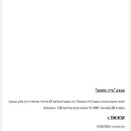
מבצע "צייד נפשות"
לאחר אישור צנזורה מבצע "צייד נפשות" היה מבצע להעלאת 67 מיהודי אתיופיה דרך סודן, שנערך
בתאריך 28 בפברואר 1987 ע"י מטוסי קרנף מטייסת 103. המטוסים
קרא עוד »
אין תגובות
12/02/2022