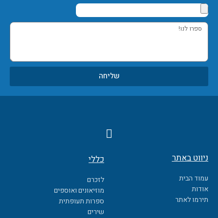
ספרו
לנו!
שליחה
F
a
c
ניווט באתר
כללי
e
b
עמוד הבית
לזכרם
o
אודות
מוזיאונים ואוספים
o
תירמו לאתר
ספרות תעופתית
k
שירים