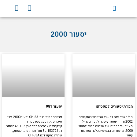
וג
Y
F
וכן
o
a
u
c
t
e
יסעור 2000
u
b
b
o
e
o
k
מכירת יסעורים למקסיקו
יסעור 981
חיל האויר פנה למשרד הביטחון באוקטובר
פרטי המסוק: דגם: CH-53 יסעור 2000 יצרן:
2002 ודיווח שסגר עיסקה למכירה לחיל
סיקורסקי, מפעל סטרטפורד,
האויר של מקסיקו של ארבעה מסוקי יסעור
קונקטיקט,ארה"ב מספר יצרן: 65.107 מספר
2000, שתצורתם הבסיסית כללה מערכות
צי: Bu.153721 תולדות המסוק: המסוק ,
קשר
שהיה במקור דגם CH-53A