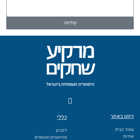
לנו!
שליחה
F
a
c
ניווט באתר
כללי
e
b
עמוד הבית
לזכרם
o
אודות
מוזיאונים ואוספים