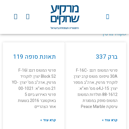
ילוג
תוכן
Y
F
o
a
u
c
t
e
לוקהיד מרטין
u
b
עמוד
עמוד
b
o
e
o
ברק 337
תאונת סופה 119
k
פרטי המטוס: דגם: F-16C-
פרטי המטוס דגם: F-16I
30A טיפוס: מטוס קרב יצרן:
Block 52 יצרן: לוקהיד
לוקהיד מרטין, ארה"ב מספר
מרטין, ארה"ב מס' יצרן: YD-
יצרן: o4J-15 מס' חא"א:
21 מס חא"א: 00-1021
88-1612 תולדות המטוס:
פרטי האירוע ביום 5
המטוס סופק במסגרת
באוקטובר 2016 בשעות
עיסקת Peace Marble
אחר הצהריים
קרא עוד »
קרא עוד »