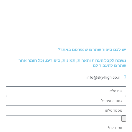
יש לכם סיפור שתרצו שנפרסם באתר?
נשמח לקבל הערות והארות, תמונות, סיפורים, וכל חומר אחר
שתרצו להעביר לנו
info@sky-high.co.il
שם
מלא
כתובת
אימייל
מספר
טלפון
ספרו