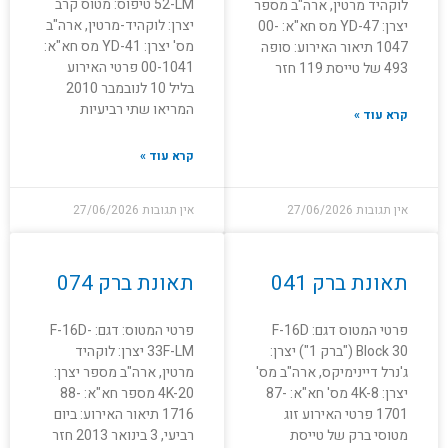
52-LM טיפוס: מטוס קרב
לוקהיד מרטין, ארה"ב מספר
יצרן: לוקהיד-מרטין, ארה"ב
יצרן: YD-47 מס חא"א: 00-
מס' יצרן: YD-41 מס חא"א:
1047 תיאור האירוע: סופה
00-1041 פרטי האירוע
493 של טייסת 119 חזר
בליל 10 לנובמבר 2010
המריאו שתי רביעיות
קרא עוד »
קרא עוד »
אין תגובות
27/06/2026
אין תגובות
27/06/2026
תאונת ברק 041
תאונת ברק 074
פרטי המטוס דגם: F-16D
פרטי המטוס: דגם: F-16D-
Block 30 ("ברק 1") יצרן:
33F-LM יצרן: לוקהיד
ג'נרל דיינימיקס, ארה"ב מס'
מרטין, ארה"ב מספר יצרן:
יצרן: 4K-8 מס' חא"א: 87-
4K-20 מספר חא"א: 88-
1701 פרטי האירוע זוג
1716 תיאור האירוע: ביום
מטוסי ברק של טייסת
רביעי, 3 בינואר 2013 חזר