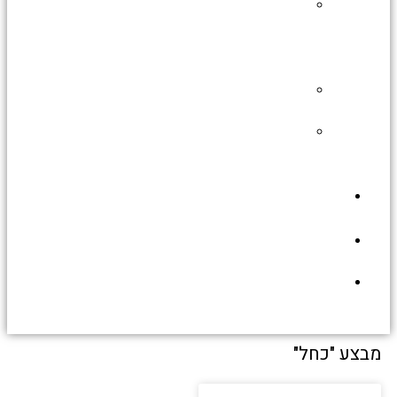
תעופה
צבאית
בארץ
ישראל
גיבורי
החיל
מערך
ההגנה
האווירית
גלריית
תמונות
תירמו
לאתר
יצירת
קשר
מבצע "כחל"