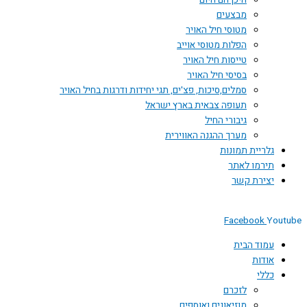
היכן הם היום
מבצעים
מטוסי חיל האויר
הפלות מטוסי אוייב
טייסות חיל האויר
בסיסי חיל האויר
סמלים,סיכות, פצ'ים, תגי יחידות ודרגות בחיל האויר
תעופה צבאית בארץ ישראל
גיבורי החיל
מערך ההגנה האווירית
גלריית תמונות
תירמו לאתר
יצירת קשר
Facebook
Youtube
עמוד הבית
אודות
כללי
לזכרם
מוזיאונים ואוספים