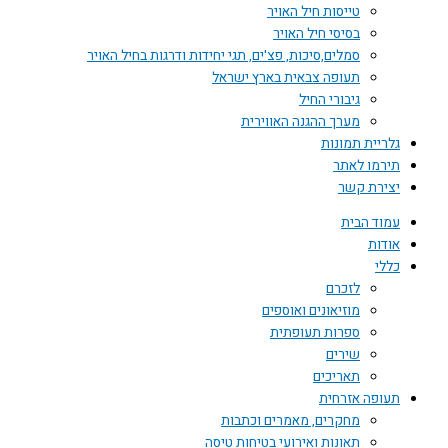
טייסות חיל האויר
בסיסי חיל האויר
סמלים,סיכות, פצ'ים, תגי יחידות ודרגות בחיל האויר
תעופה צבאית בארץ ישראל
גיבורי החיל
מערך ההגנה האווירית
גלריית תמונות
תירמו לאתר
יצירת קשר
עמוד הבית
אודות
כללי
לזכרם
מוזיאונים ואוספים
ספרות תעופתית
שירים
תאריכים
תעופה אזרחית
מחקרים, מאמרים וכתבות
תאונות ואירועי בטיחות טיסה