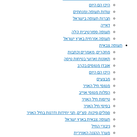
היכן הם היום
שדות תעופה ומנחתים
חברות תעופה בישראל
דאייה
תעופה ספורטיבית קלה
תעופה אזרחית בארץ ישראל
תעופה צבאית
מחקרים, מאמרים וכתבות
תאונות וארועי בטיחות טיסה
אובדן מטוסים בקרב
היכן הם היום
מבצעים
מטוסי חיל האויר
הפלות מטוסי אוייב
טייסות חיל האויר
בסיסי חיל האויר
סמלים,סיכות, פצ'ים, תגי יחידות ודרגות בחיל האויר
תעופה צבאית בארץ ישראל
גיבורי החיל
מערך ההגנה האווירית