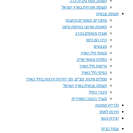
תעופה ספורטיבית קלה
תעופה אזרחית בארץ ישראל
תעופה צבאית
מחקרים, מאמרים וכתבות
תאונות וארועי בטיחות טיסה
אובדן מטוסים בקרב
היכן הם היום
מבצעים
מטוסי חיל האויר
הפלות מטוסי אוייב
טייסות חיל האויר
בסיסי חיל האויר
סמלים,סיכות, פצ'ים, תגי יחידות ודרגות בחיל האויר
תעופה צבאית בארץ ישראל
גיבורי החיל
מערך ההגנה האווירית
גלריית תמונות
תירמו לאתר
יצירת קשר
עמוד הבית