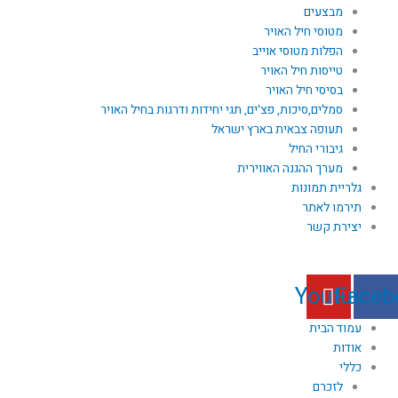
מבצעים
מטוסי חיל האויר
הפלות מטוסי אוייב
טייסות חיל האויר
בסיסי חיל האויר
סמלים,סיכות, פצ'ים, תגי יחידות ודרגות בחיל האויר
תעופה צבאית בארץ ישראל
גיבורי החיל
מערך ההגנה האווירית
גלריית תמונות
תירמו לאתר
יצירת קשר
Youtube
Faceb
עמוד הבית
אודות
כללי
לזכרם