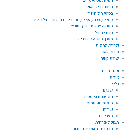
הפלות מטוסי אוייב
טייסות חיל האויר
בסיסי חיל האויר
סמלים,סיכות, פצ'ים, תגי יחידות ודרגות בחיל האויר
תעופה צבאית בארץ ישראל
גיבורי החיל
מערך ההגנה האווירית
גלריית תמונות
תירמו לאתר
יצירת קשר
עמוד הבית
אודות
כללי
לזכרם
מוזיאונים ואוספים
ספרות תעופתית
שירים
תאריכים
תעופה אזרחית
מחקרים, מאמרים וכתבות