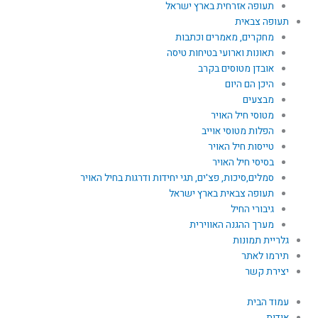
תעופה אזרחית בארץ ישראל
תעופה צבאית
מחקרים, מאמרים וכתבות
תאונות וארועי בטיחות טיסה
אובדן מטוסים בקרב
היכן הם היום
מבצעים
מטוסי חיל האויר
הפלות מטוסי אוייב
טייסות חיל האויר
בסיסי חיל האויר
סמלים,סיכות, פצ'ים, תגי יחידות ודרגות בחיל האויר
תעופה צבאית בארץ ישראל
גיבורי החיל
מערך ההגנה האווירית
גלריית תמונות
תירמו לאתר
יצירת קשר
עמוד הבית
אודות