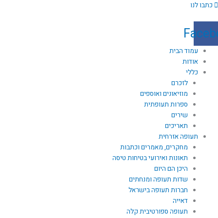
ילוג
כתבו לנו
תוכן
Faceb
עמוד הבית
אודות
כללי
לזכרם
מוזיאונים ואוספים
ספרות תעופתית
שירים
תאריכים
תעופה אזרחית
מחקרים, מאמרים וכתבות
תאונות ואירועי בטיחות טיסה
היכן הם היום
שדות תעופה ומנחתים
חברות תעופה בישראל
דאייה
תעופה ספורטיבית קלה