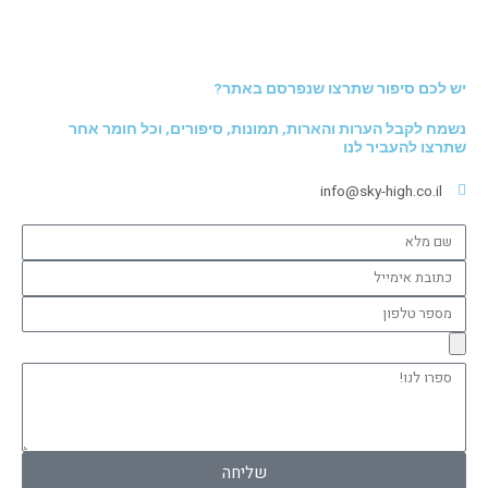
יש לכם סיפור שתרצו שנפרסם באתר?
נשמח לקבל הערות והארות, תמונות, סיפורים, וכל חומר אחר
שתרצו להעביר לנו
info@sky-high.co.il
שם
מלא
כתובת
אימייל
מספר
טלפון
ספרו
לנו!
שליחה