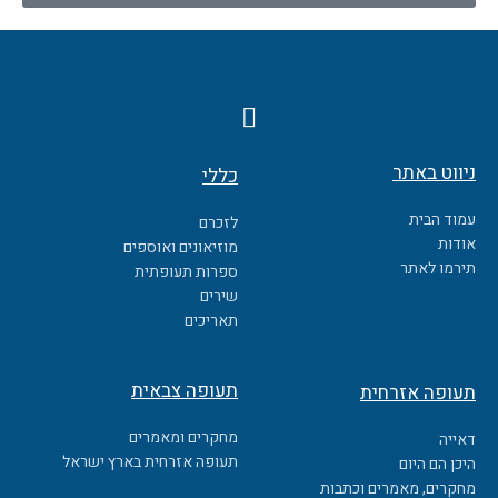
F
a
c
ניווט באתר
כללי
e
b
עמוד הבית
לזכרם
o
אודות
מוזיאונים ואוספים
o
תירמו לאתר
ספרות תעופתית
k
שירים
תאריכים
תעופה צבאית
תעופה אזרחית
מחקרים ומאמרים
דאייה
תעופה אזרחית בארץ ישראל
היכן הם היום
מחקרים, מאמרים וכתבות