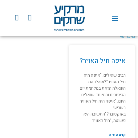
ילוג
תוכן
Y
F
o
a
u
c
t
e
מיכה שי
u
b
b
o
e
o
איפה חיל האויר?
k
רבים שואלים, "איפה היה
חיל האוויר"?שאלו את
השאלה הזאת במלחמת יום
הכיפורים ובמיוחד שואלים
היום, "איפה היה חיל האוויר
בשביעי
באוקטובר?"התשובה היא
פשוטה, "חיל האוויר
קרא עוד »