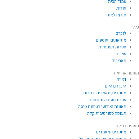
עמוד הבית
אודות
תירמו לאתר
כללי
לזכרם
מוזיאונים ואוספים
ספרות תעופתית
שירים
תאריכים
תעופה אזרחית
דאייה
היכן הם היום
מחקרים, מאמרים וכתבות
שדות תעופה ומנחתים
תאונות ואירועי בטיחות טיסה
תעופה ספורטיבית קלה
תעופה צבאית
מחקרים ומאמרים
תעופה אזרחית בארץ ישראל