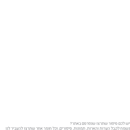
יש לכם סיפור שתרצו שנפרסם באתר?
נשמח לקבל הערות והארות, תמונות, סיפורים, וכל חומר אחר שתרצו להעביר לנו