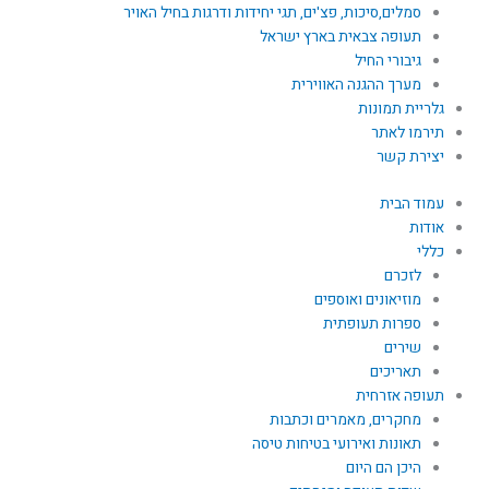
סמלים,סיכות, פצ'ים, תגי יחידות ודרגות בחיל האויר
תעופה צבאית בארץ ישראל
גיבורי החיל
מערך ההגנה האווירית
גלריית תמונות
תירמו לאתר
יצירת קשר
עמוד הבית
אודות
כללי
לזכרם
מוזיאונים ואוספים
ספרות תעופתית
שירים
תאריכים
תעופה אזרחית
מחקרים, מאמרים וכתבות
תאונות ואירועי בטיחות טיסה
היכן הם היום