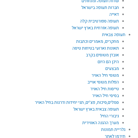
שדות תעופה ומנחתים
חברות תעופה בישראל
דאייה
תעופה ספורטיבית קלה
תעופה אזרחית בארץ ישראל
תעופה צבאית
מחקרים, מאמרים וכתבות
תאונות וארועי בטיחות טיסה
אובדן מטוסים בקרב
היכן הם היום
מבצעים
מטוסי חיל האויר
הפלות מטוסי אוייב
טייסות חיל האויר
בסיסי חיל האויר
סמלים,סיכות, פצ'ים, תגי יחידות ודרגות בחיל האויר
תעופה צבאית בארץ ישראל
גיבורי החיל
מערך ההגנה האווירית
גלריית תמונות
תירמו לאתר