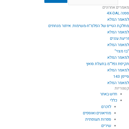
מאמרים אחרונים
ססנה 4X-DAL
למאמר המלא
מחלקת הטייס של הפלמ"ח-משימות: איתור מנחתים
למאמר המלא
זריעת עננים
למאמר המלא
"בז מצוי"
למאמר המלא
תקיפת נפל"מ בתעלת סואץ
למאמר המלא
סייפן 143
למאמר המלא
קטגוריות
חדש באתר
כללי
לזכרם
מוזיאונים ואוספים
ספרות תעופתית
שירים