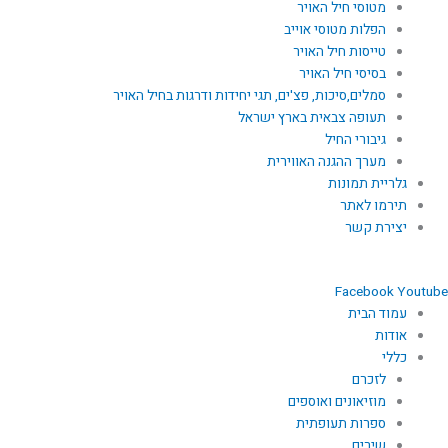
מטוסי חיל האויר
הפלות מטוסי אוייב
טייסות חיל האויר
בסיסי חיל האויר
סמלים,סיכות, פצ'ים, תגי יחידות ודרגות בחיל האויר
תעופה צבאית בארץ ישראל
גיבורי החיל
מערך ההגנה האווירית
גלריית תמונות
תירמו לאתר
יצירת קשר
Facebook
Youtube
עמוד הבית
אודות
כללי
לזכרם
מוזיאונים ואוספים
ספרות תעופתית
שירים