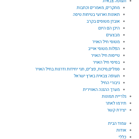
תעופה צבאית
מחקרים, מאמרים וכתבות
תאונות וארועי בטיחות טיסה
אובדן מטוסים בקרב
היכן הם היום
מבצעים
מטוסי חיל האויר
הפלות מטוסי אוייב
טייסות חיל האויר
בסיסי חיל האויר
סמלים,סיכות, פצ'ים, תגי יחידות ודרגות בחיל האויר
תעופה צבאית בארץ ישראל
גיבורי החיל
מערך ההגנה האווירית
גלריית תמונות
תירמו לאתר
יצירת קשר
עמוד הבית
אודות
כללי