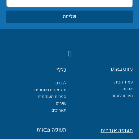
שליחה
F
a
c
ניווט באתר
כללי
e
b
עמוד הבית
לזכרם
o
אודות
מוזיאונים ואוספים
o
תירמו לאתר
ספרות תעופתית
k
שירים
תאריכים
תעופה צבאית
תעופה אזרחית