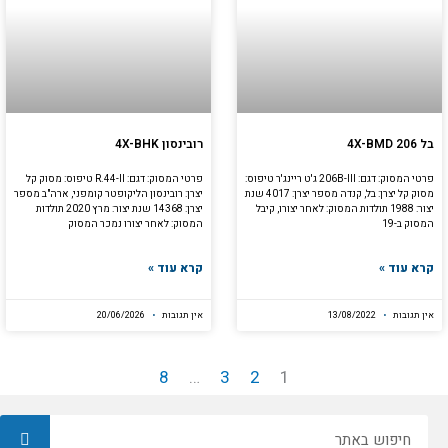
בל 4X-BMD 206
רובינסון 4X-BHK
פרטי המסוק: דגם: 206B-III ג'ט ריינג'ר טיפוס:
פרטי המסוק: דגם: R.44-II טיפוס: מסוק קל
מסוק קל יצרן: בל, קנדה מספר יצרן: 4017 שנת
יצרן: רובינסון הליקופטר קומפני, ארה"ב מספר
יצור: 1988 תולדות המסוק: לאחר יצורו, קיבל
יצרן: 14368 שנת יצור: מרץ 2020 תולדות
המסוק ב-19
המסוק: לאחר יצורו נמכר המסוק
קרא עוד »
קרא עוד »
אין תגובות
13/08/2022
אין תגובות
20/06/2026
8
…
3
2
1
חיפוש