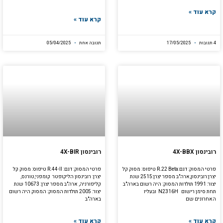
קרא עוד »
קרא עוד »
4 תגובות
17/05/2025
תגובה אחת
05/04/2025
רובינסון 4X-BBX
רובינסון 4X-BIR
פרטי המסוק: דגם:R.22 Beta טיפוס: מסוק קל
פרטי המסוק: דגם: R.44-II טיפוס: מסוק קל
יצרן:רובינסון,ארה"ב מספר יצרן:2515 שנת
יצרן: רובינסון הליקופטר קומפני,טורנס,
יצור: 1991 תולדות המסוק: היה רשום בארה"ב
קליפורניה, ארה"ב מספר יצרן: 10673 שנת
תחת סימן רישום N2316H ובעליו
יצור: 2005 תולדות המסוק: המסוק היה רשום
האחרונים שם
בארה"ב
קרא עוד »
קרא עוד »