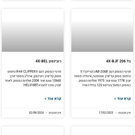
בל 4X-BJF 206
רובינסון 4X-BEL
פרטי המסוק דגם: AB-206B ג'טריינג'ר II
פרטי המסוק: דגם: R-44 CLIPPER II טיפוס:
טיפוס: מסוק קל יצרן: אוגוסטה,איטליה מספר
מסוק קל יצרן: רובינסון, ארה"ב מספר יצרן:
יצרן: 1778 שנת יצור: 1975 תולדות המסוק
10665 שנת יצור: 2004 תולדות המסוק: לאחר
המסוק הופעל בטייסת 125 בחיל האויר
יצורו, נמכר לחברת HELIFIRST
קרא עוד »
קרא עוד »
אין תגובות
17/02/2023
אין תגובות
02/08/2024