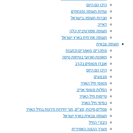
היכן הם היום
שדות תעופה ומנחתים
חברות תעופה בישראל
דאייה
תעופה ספורטיבית קלה
תעופה אזרחית בארץ ישראל
תעופה צבאית
מחקרים, מאמרים וכתבות
תאונות וארועי בטיחות טיסה
אובדן מטוסים בקרב
היכן הם היום
מבצעים
מטוסי חיל האויר
הפלות מטוסי אוייב
טייסות חיל האויר
בסיסי חיל האויר
סמלים,סיכות, פצ'ים, תגי יחידות ודרגות בחיל האויר
תעופה צבאית בארץ ישראל
גיבורי החיל
מערך ההגנה האווירית