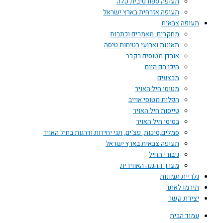
תעופה ספורטיבית קלה
תעופה אזרחית בארץ ישראל
תעופה צבאית
מחקרים, מאמרים וכתבות
תאונות וארועי בטיחות טיסה
אובדן מטוסים בקרב
היכן הם היום
מבצעים
מטוסי חיל האויר
הפלות מטוסי אוייב
טייסות חיל האויר
בסיסי חיל האויר
סמלים,סיכות, פצ'ים, תגי יחידות ודרגות בחיל האויר
תעופה צבאית בארץ ישראל
גיבורי החיל
מערך ההגנה האווירית
גלריית תמונות
תירמו לאתר
יצירת קשר
עמוד הבית