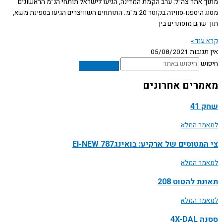
מתוך אתר צה"ל: ערב הקמת המדינה, הגיעו לישראל תותחי הנ"מ הראשונים
מסוג היספנו-סוויזה בקוטר 20 מ"מ. התותחים השוויצרים הגיעו בספינת משא,
תוך שהם מוסתרים בין
קרא עוד »
אין תגובות
05/08/2021
חיפוש
מאמרים אחרונים
שחק 41
למאמר המלא
צי המטוסים של ארקיע: בואינג787 EI-NEW
למאמר המלא
תאונת להטוט 208
למאמר המלא
ססנה 4X-DAL