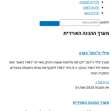
גלריית תמונות
תירמו לאתר
יצירת קשר
חיפוש
מערך ההגנה האוירית
טילי ה"הוק" בקרב
מערך טילי ה"הוק" לקראת מלחמת ששת הימים, מאי-יוני 1967 כאשר יצאו
מטוסי חיל האויר בבוקר ה-5 ביוני 1967 לתקוף את שדות התעופה במצרים,
הופקדה הגנת
קרא עוד »
אין תגובות
01/04/2023
מערך ההגנה האוירית