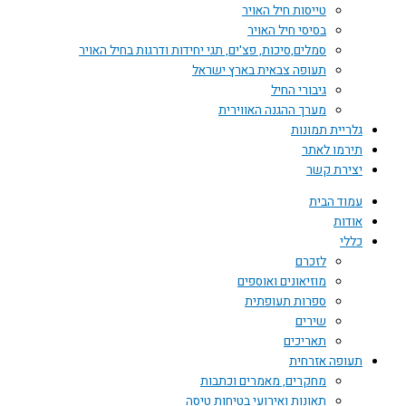
טייסות חיל האויר
בסיסי חיל האויר
סמלים,סיכות, פצ'ים, תגי יחידות ודרגות בחיל האויר
תעופה צבאית בארץ ישראל
גיבורי החיל
מערך ההגנה האווירית
גלריית תמונות
תירמו לאתר
יצירת קשר
עמוד הבית
אודות
כללי
לזכרם
מוזיאונים ואוספים
ספרות תעופתית
שירים
תאריכים
תעופה אזרחית
מחקרים, מאמרים וכתבות
תאונות ואירועי בטיחות טיסה