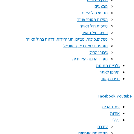
היכן הם היום
מבצעים
מטוסי חיל האויר
הפלות מטוסי אוייב
טייסות חיל האויר
בסיסי חיל האויר
סמלים,סיכות, פצ'ים, תגי יחידות ודרגות בחיל האויר
תעופה צבאית בארץ ישראל
גיבורי החיל
מערך ההגנה האווירית
גלריית תמונות
תירמו לאתר
יצירת קשר
Facebook
Youtube
עמוד הבית
אודות
כללי
לזכרם
מוזיאונים ואוספים