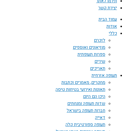
תירמו לאתר
יצירת קשר
עמוד הבית
אודות
כללי
לזכרם
מוזיאונים ואוספים
ספרות תעופתית
שירים
תאריכים
תעופה אזרחית
מחקרים, מאמרים וכתבות
תאונות ואירועי בטיחות טיסה
היכן הם היום
שדות תעופה ומנחתים
חברות תעופה בישראל
דאייה
תעופה ספורטיבית קלה