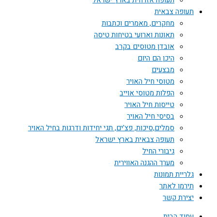
תעופה אזרחית בארץ ישראל
תעופה צבאית
מחקרים, מאמרים וכתבות
תאונות וארועי בטיחות טיסה
אובדן מטוסים בקרב
היכן הם היום
מבצעים
מטוסי חיל האויר
הפלות מטוסי אוייב
טייסות חיל האויר
בסיסי חיל האויר
סמלים,סיכות, פצ'ים, תגי יחידות ודרגות בחיל האויר
תעופה צבאית בארץ ישראל
גיבורי החיל
מערך ההגנה האווירית
גלריית תמונות
תירמו לאתר
יצירת קשר
עמוד הבית