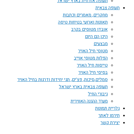
תעופה אזרחית בארץ ישראל
תעופה צבאית
מחקרים, מאמרים וכתבות
תאונות וארועי בטיחות טיסה
אובדן מטוסים בקרב
היכן הם היום
מבצעים
מטוסי חיל האויר
הפלות מטוסי אוייב
טייסות חיל האויר
בסיסי חיל האויר
סמלים,סיכות, פצ'ים, תגי יחידות ודרגות בחיל האויר
תעופה צבאית בארץ ישראל
גיבורי החיל
מערך ההגנה האווירית
גלריית תמונות
תירמו לאתר
יצירת קשר