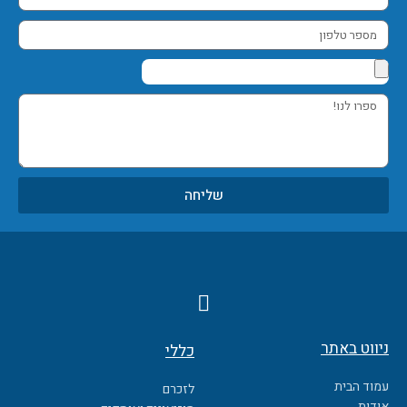
אימייל
מספר
טלפון
ספרו
לנו!
שליחה
F
a
c
ניווט באתר
כללי
e
b
עמוד הבית
לזכרם
o
אודות