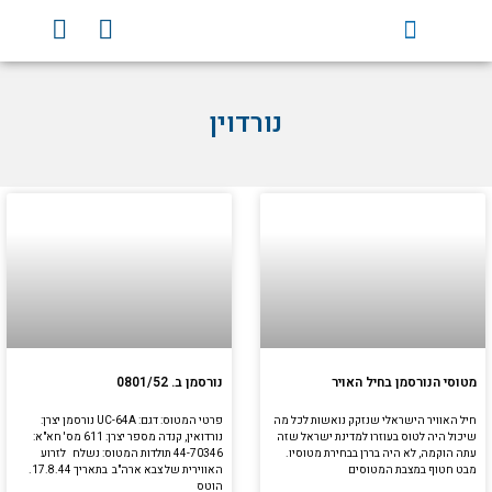
וג
Y
F
וכן
o
a
u
c
t
e
נורדוין
u
b
b
o
e
o
k
מטוסי הנורסמן בחיל האויר
נורסמן ב. 0801/52
חיל האוויר הישראלי שנזקק נואשות לכל מה
פרטי המטוס: דגם: UC-64A נורסמן יצרן:
שיכול היה לטוס בעוזרו למדינת ישראל שזה
נורדואין, קנדה מספר יצרן: 611 מס' חא"א:
עתה הוקמה, לא היה בררן בבחירת מטוסיו.
44-70346 תולדות המטוס: נשלח לזרוע
מבט חטוף במצבת המטוסים
האווירית של צבא ארה"ב בתאריך 17.8.44.
הוטס