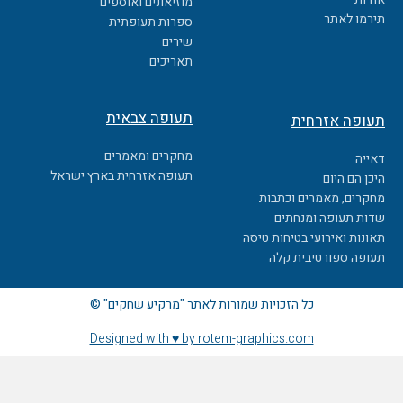
מוזיאונים ואוספים
o
תירמו לאתר
ספרות תעופתית
k
שירים
תאריכים
תעופה צבאית
תעופה אזרחית
מחקרים ומאמרים
דאייה
תעופה אזרחית בארץ ישראל
היכן הם היום
מחקרים, מאמרים וכתבות
שדות תעופה ומנחתים
תאונות ואירועי בטיחות טיסה
תעופה ספורטיבית קלה
כל הזכויות שמורות לאתר "מרקיע שחקים" ©
Designed with ♥ by rotem-graphics.com