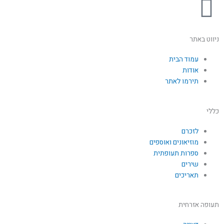
F
a
ניווט באתר
c
עמוד הבית
e
אודות
תירמו לאתר
b
כללי
o
לזכרם
מוזיאונים ואוספים
o
ספרות תעופתית
שירים
k
תאריכים
תעופה אזרחית