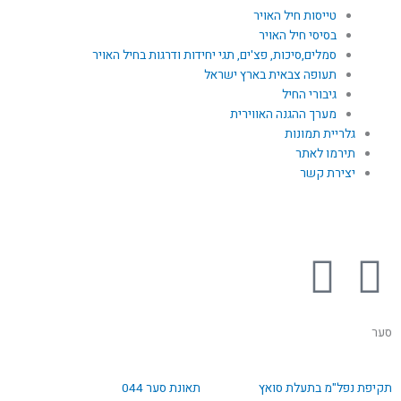
טייסות חיל האויר
בסיסי חיל האויר
סמלים,סיכות, פצ'ים, תגי יחידות ודרגות בחיל האויר
תעופה צבאית בארץ ישראל
גיבורי החיל
מערך ההגנה האווירית
גלריית תמונות
תירמו לאתר
יצירת קשר
Y
F
o
a
סער
u
c
עמוד
עמוד
עמוד
תקיפת נפל"מ בתעלת סואץ
תאונת סער 044