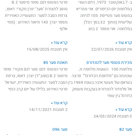
t
e
ב- 7 באוקטובר 1973, היום השני
פרטי המטוס דגם: סופר מיסטר B.2
במלחמת יום הכיפורים. אני ממריא
מוסב לתצורת 'סער' יצרן מקורי: דאסו,
u
b
במטוס סער מטייסת 105 לגיחה
צרפת הסבה לסער: התעשייה האווירית
שלישית (מתוך 32 בסך הכל)
מספר יצרן: 143 תיאור האירוע : (מפי
b
o
במלחמה. אני מספר 2 בזוג
אלוף
e
o
קרא עוד »
קרא עוד »
אין תגובות
22/07/2026
אין תגובות
15/08/2025
k
מכירת מטוסי סער להונדורס
תאונת סער 85
מלחמת 100 השעות מלחמה זו,
פרטי המטוס: דגם: סער דגם מקורי: סופר
שכונתה גם "מלחמת הכדורגל" פרצה
מיסטר B.2 (סמב"ד) יצרן: דאסו, צרפת
בשיאם של מעשי איבה בשנת 1969 בין
הסבה לסער: התעשיה האוירית, ישראל
אל סלוודור להונדורס בעקבות משחק
פרטי האירוע: בלילו של יום קרב כנפי
כדורגל בין שתי
קרא עוד »
קרא עוד »
2 תגובות
14/11/2021
3 תגובות
24/03/2024
סער 82
סער 096