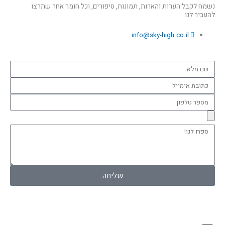
נשמח לקבל הערות והארות, תמונות, סיפורים, וכל חומר אחר שתרצו
להעביר לנו
info@sky-high.co.il
שם
מלא
כתובת
אימייל
מספר
טלפון
ספרו
לנו!
שליחה