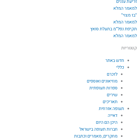
זריעת עננים
למאמר המלא
"בז מצוי"
למאמר המלא
תקיפת נפל"מ בתעלת סואץ
למאמר המלא
קטגוריות
חדש באתר
כללי
לזכרם
מוזיאונים ואוספים
ספרות תעופתית
שירים
תאריכים
תעופה אזרחית
דאייה
היכן הם היום
חברות תעופה בישראל
מחקרים, מאמרים וכתבות