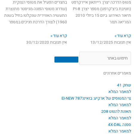
מטוס הדרכה יצרן: רייתאון איירקרפט
בחצרים הפעיל את מטוסי הצוקית
u
b
(חטיבת ביצ'קרפט) מספר יצרן: PI-8
(שדרוג מטוסי הפוגה-מגיסטר מתוצרת
תיאור האירוע: ביום 15 ביולי 2010
התעשיה האווירית שנקלטו בחיל בשנת
b
o
המריאה תמר
1960) לצורך הדרכת חניכים במספר
e
o
קרא עוד »
קרא עוד »
אין תגובות
13/12/2025
אין תגובות
30/12/2020
k
חיפוש
מאמרים אחרונים
שחק 41
למאמר המלא
צי המטוסים של ארקיע: בואינג787 EI-NEW
למאמר המלא
תאונת להטוט 208
למאמר המלא
ססנה 4X-DAL
למאמר המלא