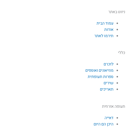
a
ניווט באתר
c
עמוד הבית
e
אודות
תירמו לאתר
b
כללי
o
לזכרם
מוזיאונים ואוספים
o
ספרות תעופתית
שירים
k
תאריכים
תעופה אזרחית
דאייה
היכן הם היום