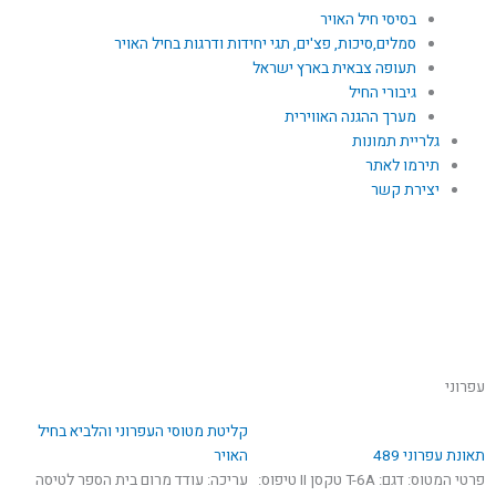
בסיסי חיל האויר
סמלים,סיכות, פצ'ים, תגי יחידות ודרגות בחיל האויר
תעופה צבאית בארץ ישראל
גיבורי החיל
מערך ההגנה האווירית
גלריית תמונות
תירמו לאתר
יצירת קשר
Y
F
o
a
עפרוני
u
c
קליטת מטוסי העפרוני והלביא בחיל
e
תאונת עפרוני 489
t
האויר
פרטי המטוס: דגם: T-6A טקסן II טיפוס:
עריכה: עודד מרום בית הספר לטיסה