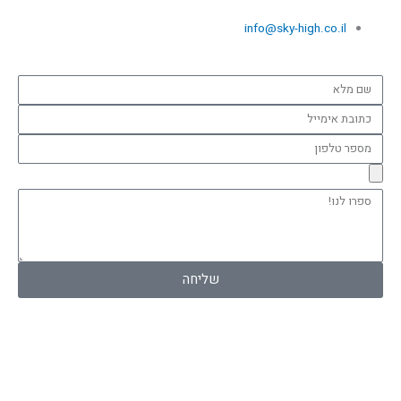
info@sky-high.co.il
שם
מלא
כתובת
אימייל
מספר
טלפון
ספרו
לנו!
שליחה
F