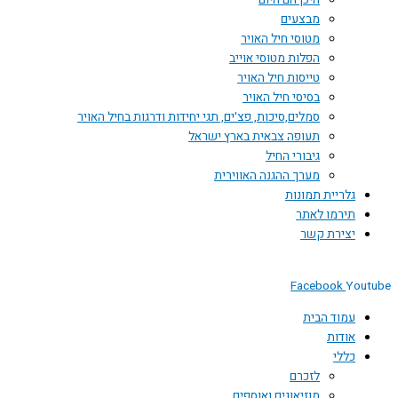
היכן הם היום
מבצעים
מטוסי חיל האויר
הפלות מטוסי אוייב
טייסות חיל האויר
בסיסי חיל האויר
סמלים,סיכות, פצ'ים, תגי יחידות ודרגות בחיל האויר
תעופה צבאית בארץ ישראל
גיבורי החיל
מערך ההגנה האווירית
גלריית תמונות
תירמו לאתר
יצירת קשר
Facebook
Youtube
עמוד הבית
אודות
כללי
לזכרם
מוזיאונים ואוספים