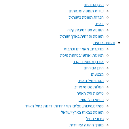
היכן הם היום
שדות תעופה ומנחתים
חברות תעופה בישראל
דאייה
תעופה ספורטיבית קלה
תעופה אזרחית בארץ ישראל
תעופה צבאית
מחקרים, מאמרים וכתבות
תאונות וארועי בטיחות טיסה
אובדן מטוסים בקרב
היכן הם היום
מבצעים
מטוסי חיל האויר
הפלות מטוסי אוייב
טייסות חיל האויר
בסיסי חיל האויר
סמלים,סיכות, פצ'ים, תגי יחידות ודרגות בחיל האויר
תעופה צבאית בארץ ישראל
גיבורי החיל
מערך ההגנה האווירית