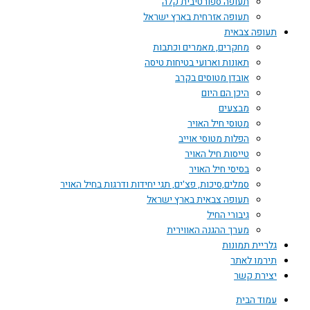
תעופה ספורטיבית קלה
תעופה אזרחית בארץ ישראל
תעופה צבאית
מחקרים, מאמרים וכתבות
תאונות וארועי בטיחות טיסה
אובדן מטוסים בקרב
היכן הם היום
מבצעים
מטוסי חיל האויר
הפלות מטוסי אוייב
טייסות חיל האויר
בסיסי חיל האויר
סמלים,סיכות, פצ'ים, תגי יחידות ודרגות בחיל האויר
תעופה צבאית בארץ ישראל
גיבורי החיל
מערך ההגנה האווירית
גלריית תמונות
תירמו לאתר
יצירת קשר
עמוד הבית