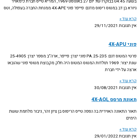
בשעה 04:45 בבוקרו של יום 27 באוגוסט 1969, המריא טייס חברת כימאויר
גיורא בן דב במטוס ריסוס מדגם פייפר פוני 4X-APE ממנחת החברה בעפולה, וטס
קרא עוד »
אין תגובות
29/11/2021
פוני 4X-APU
פרטי המטוס דגם: PA.25-235 פוני יצרן: פייפר, ארה"ב מספר יצרן: 25-4905
שנת יצור: 1969 תולדות המטוס המטוס היה חלק מקבוצת מטוסי פוני שהובאו
ארצה על-ידי חברת
קרא עוד »
אין תגובות
30/08/2021
תאונת מרסס 4X-AQL
תאור התאונה האוירית בה נספה טייס הריסוס בן ציון זהר, גיבור מלחמת ששת
הימים
קרא עוד »
אין תגובות
29/01/2022