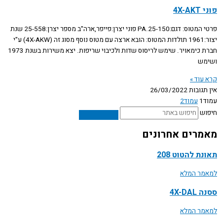
פוני 4X-AKT
פרטי המטוס: דגם:PA.25-150 פוני יצרן:פייפר,ארה"ב מספר יצרן:25-558 שנת
יצור:1961 תולדות המטוס: הובא ארצה עם מטוס נוסף מסוג זה (4X-AKW) ע"י
חברת כימאויר. שימש לריסוס שדות ולכיבוי שריפות. יצא משירות בשנת 1973
ושימש
קרא עוד »
אין תגובות
26/03/2022
עמוד
1
עמוד
2
חיפוש
מאמרים אחרונים
תאונת להטוט 208
למאמר המלא
ססנה 4X-DAL
למאמר המלא