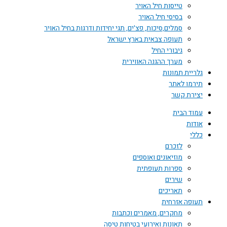
טייסות חיל האויר
בסיסי חיל האויר
סמלים,סיכות, פצ'ים, תגי יחידות ודרגות בחיל האויר
תעופה צבאית בארץ ישראל
גיבורי החיל
מערך ההגנה האווירית
גלריית תמונות
תירמו לאתר
יצירת קשר
עמוד הבית
אודות
כללי
לזכרם
מוזיאונים ואוספים
ספרות תעופתית
שירים
תאריכים
תעופה אזרחית
מחקרים, מאמרים וכתבות
תאונות ואירועי בטיחות טיסה