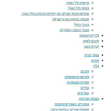
טייסות חיל האויר
בסיסי חיל האויר
סמלים,סיכות, פצ'ים, תגי יחידות ודרגות בחיל האויר
תעופה צבאית בארץ ישראל
גיבורי החיל
מערך ההגנה האווירית
גלריית תמונות
תירמו לאתר
יצירת קשר
עמוד הבית
אודות
כללי
לזכרם
מוזיאונים ואוספים
ספרות תעופתית
שירים
תאריכים
תעופה אזרחית
מחקרים, מאמרים וכתבות
תאונות ואירועי בטיחות טיסה