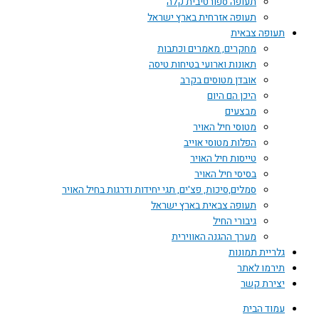
תעופה ספורטיבית קלה
תעופה אזרחית בארץ ישראל
תעופה צבאית
מחקרים, מאמרים וכתבות
תאונות וארועי בטיחות טיסה
אובדן מטוסים בקרב
היכן הם היום
מבצעים
מטוסי חיל האויר
הפלות מטוסי אוייב
טייסות חיל האויר
בסיסי חיל האויר
סמלים,סיכות, פצ'ים, תגי יחידות ודרגות בחיל האויר
תעופה צבאית בארץ ישראל
גיבורי החיל
מערך ההגנה האווירית
גלריית תמונות
תירמו לאתר
יצירת קשר
עמוד הבית