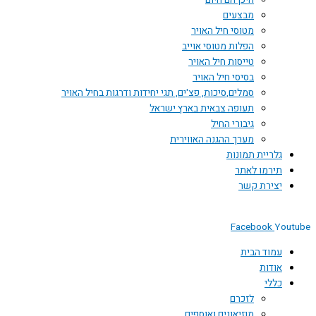
היכן הם היום
מבצעים
מטוסי חיל האויר
הפלות מטוסי אוייב
טייסות חיל האויר
בסיסי חיל האויר
סמלים,סיכות, פצ'ים, תגי יחידות ודרגות בחיל האויר
תעופה צבאית בארץ ישראל
גיבורי החיל
מערך ההגנה האווירית
גלריית תמונות
תירמו לאתר
יצירת קשר
Facebook
Youtube
עמוד הבית
אודות
כללי
לזכרם
מוזיאונים ואוספים