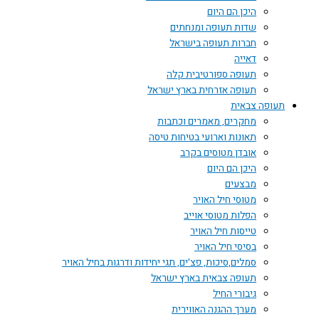
היכן הם היום
שדות תעופה ומנחתים
חברות תעופה בישראל
דאייה
תעופה ספורטיבית קלה
תעופה אזרחית בארץ ישראל
תעופה צבאית
מחקרים, מאמרים וכתבות
תאונות וארועי בטיחות טיסה
אובדן מטוסים בקרב
היכן הם היום
מבצעים
מטוסי חיל האויר
הפלות מטוסי אוייב
טייסות חיל האויר
בסיסי חיל האויר
סמלים,סיכות, פצ'ים, תגי יחידות ודרגות בחיל האויר
תעופה צבאית בארץ ישראל
גיבורי החיל
מערך ההגנה האווירית