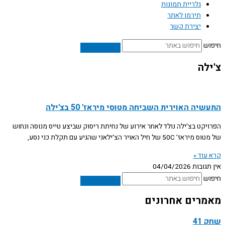
גלריית תמונות
תירמו לאתר
יצירת קשר
חיפוש
צ'ילה
התעשיה האוירית השביחה מטוסי מיראז' 50 בצ'ילה
הפרויקט בצ'ילה נולד לאחר אירוע של נחיתת ריסוק שביצע טייס מנוסה ונחוש
של מטוס מיראז' 50C של חיל האויר הצ'ילאני שהגיע עם תקלת כני נסע,
קרא עוד »
אין תגובות
04/04/2026
חיפוש
מאמרים אחרונים
שחק 41