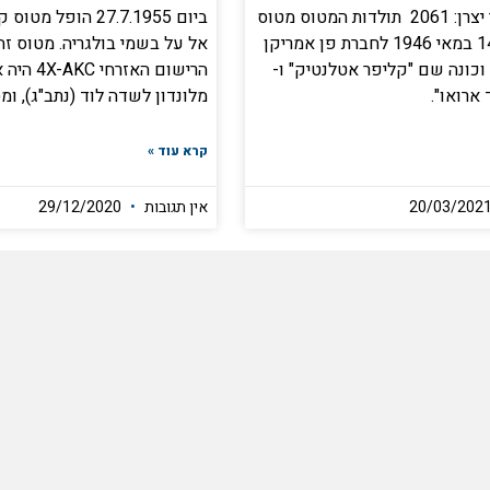
ארה"ב מספר יצרן: 2061 תולדות המטוס מטוס
ביום 27.7.1955 הופל
זה סופק ב-14 במאי 1946 לחברת פן אמריקן
אל על בשמי בולגריה. מטוס זה
-NC88861 וכונה שם "קליפר אטלנטיק" ו-
הרישום האזרח
 ארואו".
מלונדון לשדה לוד (נתב"ג), ומ
קרא עוד »
אין תגובות
29/12/2020