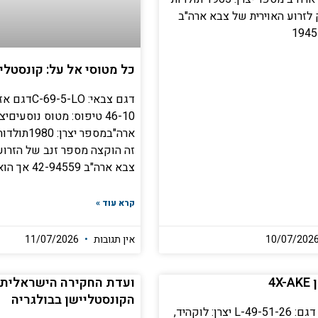
לזרוע האוירית של צבא ארה"ב
כל מטוסי אל על: קונסטליישן KD
46-10 טיפוס: מטוס נוסעיםיצ
ארה"במספר י
זה הוקצה מספר זנב של הזרוע
צבא ארה"ב 42-94559 אך הוא לא
קרא עוד »
אין תגובות
11/07/2026
4X
ועדת החקירה הישראלית
הקונסטליישן בבולגריה
פרטי המטוס דגם: L-49-51-26 יצרן: לוקהיד,