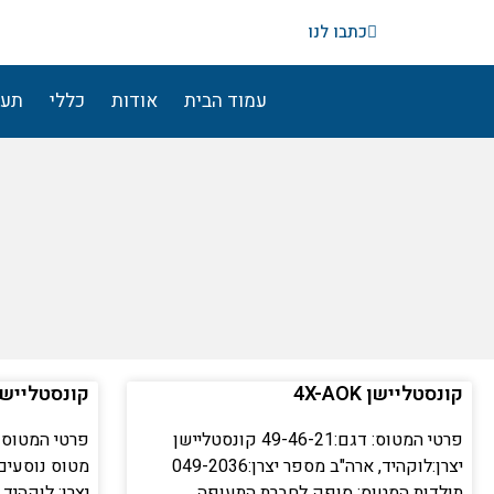
ילוג
כתבו לנו
תוכן
עמוד הבית
אודות
כללי
תעו
קונסטליישן 4X-AOK
קונסטליישן -AKA
פרטי המטוס: דגם:49-46-21 קונסטליישן
יצרן:לוקהיד, ארה"ב מספר יצרן:049-2036
תולדות המטוס: סופק לחברת התעופה