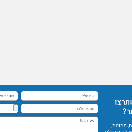
שם
כתובת
תרצו
מלא
אימייל
מספר
ר?
טלפון
ספרו
 תמונות,
לנו!