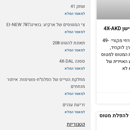
שחק 41
למאמר המלא
צי המטוסים של ארקיע: בואינג787 EI-NEW
4X-A
למאמר המלא
דגם צבאי: C-69-5-LOדגם אזרחי מקורי: 49-
תאונת להטוט 208
רן: לוקהיד,
למאמר המלא
צרן: 1980תולדות המטוס למטוס
 האוירית של
ססנה 4X-DAL
למאמר המלא
מחלקת הטייס של הפלמ"ח-משימות: איתור
מנחתים
למאמר המלא
זריעת עננים
למאמר המלא
 להפלת מטוס
קטגוריות