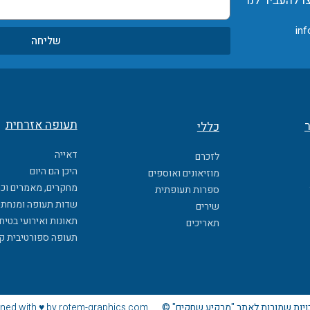
ו להעביר לנו
inf
שליחה
תעופה אזרחית
ר
כללי
דאייה
לזכרם
היכן הם היום
מוזיאונים ואוספים
מחקרים, מאמרים וכ
ספרות תעופתית
שדות תעופה ומנחתי
שירים
תאונות ואירועי בטיח
תאריכים
תעופה ספורטיבית ק
ויות שמורות לאתר "מרקיע שחקים" ©
ned with ♥ by rotem-graphics.com