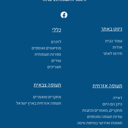
F
a
c
ניווט באתר
כללי
e
b
עמוד הבית
לזכרם
o
אודות
מוזיאונים ואוספים
o
תירמו לאתר
ספרות תעופתית
k
שירים
תאריכים
תעופה צבאית
תעופה אזרחית
מחקרים ומאמרים
דאייה
תעופה אזרחית בארץ ישראל
היכן הם היום
מחקרים, מאמרים וכתבות
שדות תעופה ומנחתים
תאונות ואירועי בטיחות טיסה