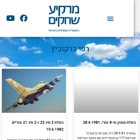
וג
וכן
Y
F
o
a
u
c
t
e
u
b
רפי ברקוביץ
b
o
e
o
k
הפלת מסוק מי-8 סורי, 28.4.1981
הפלת 2 מיג 23 ו-2 מיג 21 סוריים
10.6.1982
בתאריך 28.4.81 היה סגן רפי ברקוביץ'
מטייסת 117 בכוננות יירוט עם מפקד הטייסת