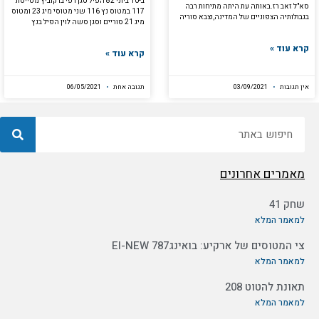
ב-10 ביוני 82 הפיל סגן רפי ברקוביץ מטייסת
סא"ל זאב רז.באותה עת היתה מתיחות רבה
117 במטוס נץ 116 שני מטוסי מיג 23 ומטוס
בגבולותיה הצפוניים של המדינה,וצבא סוריה
מיג 21 סוריים וסגן סשה לוין הפיל בנץ
קרא עוד »
קרא עוד »
אין תגובות
03/09/2021
תגובה אחת
06/05/2021
חיפוש
מאמרים אחרונים
שחק 41
למאמר המלא
צי המטוסים של ארקיע: בואינג787 EI-NEW
למאמר המלא
תאונת להטוט 208
למאמר המלא