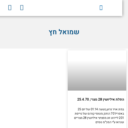
וג
Y
F
וכן
o
a
u
c
t
e
שמואל חץ
u
b
b
o
e
o
k
הפלת איליושין 28 מצרי, 25.4.70
במזג אויר גרוע,בשעה 01:14 של יום 25
באפריל 70 הוזנק מטוסי קורנס של טייסת
201 ליירוט זוג מפציצי איליושין 28 מצריים
שנראו ע"י המכ"מ טסים