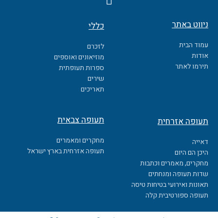
a
c
ניווט באתר
כללי
e
b
עמוד הבית
לזכרם
o
אודות
מוזיאונים ואוספים
o
תירמו לאתר
ספרות תעופתית
k
שירים
תאריכים
תעופה צבאית
תעופה אזרחית
מחקרים ומאמרים
דאייה
תעופה אזרחית בארץ ישראל
היכן הם היום
מחקרים, מאמרים וכתבות
שדות תעופה ומנחתים
תאונות ואירועי בטיחות טיסה
תעופה ספורטיבית קלה