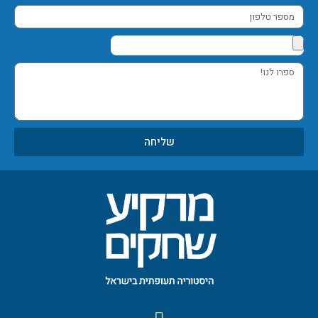
מספר
טלפון
ספרו
לנו!
שליחה
F