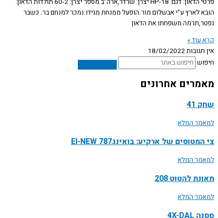
פרטי הדאון: דגם: HP-18 יצרן: שרדר,ארה"ב מספר יצרן: 60-2 תולדות הדאון:
הובא לארץ ע"י אבשלום מור.הופעל ממנחת מגידו.נמכר למנחם בר. כשבר
נפטר,תרמה משפחתו את הדאון
קרא עוד »
אין תגובות
18/02/2022
חיפוש
מאמרים אחרונים
שחק 41
למאמר המלא
צי המטוסים של ארקיע: בואינג787 EI-NEW
למאמר המלא
תאונת להטוט 208
למאמר המלא
ססנה 4X-DAL