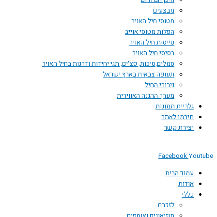
היכן הם היום
מבצעים
מטוסי חיל האויר
הפלות מטוסי אוייב
טייסות חיל האויר
בסיסי חיל האויר
סמלים,סיכות, פצ'ים, תגי יחידות ודרגות בחיל האויר
תעופה צבאית בארץ ישראל
גיבורי החיל
מערך ההגנה האווירית
גלריית תמונות
תירמו לאתר
יצירת קשר
Facebook
Youtube
עמוד הבית
אודות
כללי
לזכרם
מוזיאונים ואוספים