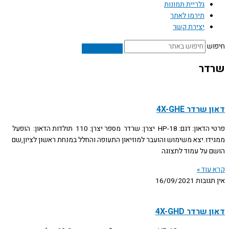
גלריית תמונות
תירמו לאתר
יצירת קשר
חיפוש
שרדר
דאון שרדר 4X-GHE
פרטי הדאון: דגם: HP-18 יצרן: שרדר מספר יצרן: 110 תולדות הדאון: הופעל
ממגידו.יצא משימוש והועבר למוזיאון התעופה והחלל במנחת ראשון לציון,שם
הושם על עמוד לתצוגה
קרא עוד »
אין תגובות
16/09/2021
דאון שרדר 4X-GHD