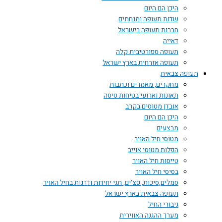
היכן הם היום
שדות תעופה ומנחתים
חברות תעופה בישראל
דאייה
תעופה ספורטיבית קלה
תעופה אזרחית בארץ ישראל
תעופה צבאית
מחקרים, מאמרים וכתבות
תאונות וארועי בטיחות טיסה
אובדן מטוסים בקרב
היכן הם היום
מבצעים
מטוסי חיל האויר
הפלות מטוסי אוייב
טייסות חיל האויר
בסיסי חיל האויר
סמלים,סיכות, פצ'ים, תגי יחידות ודרגות בחיל האויר
תעופה צבאית בארץ ישראל
גיבורי החיל
מערך ההגנה האווירית