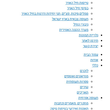
טייסות חיל האויר
בסיסי חיל האויר
סמלים,סיכות, פצ'ים, תגי יחידות ודרגות בחיל האויר
תעופה צבאית בארץ ישראל
גיבורי החיל
מערך ההגנה האווירית
גלריית תמונות
תירמו לאתר
יצירת קשר
עמוד הבית
אודות
כללי
לזכרם
מוזיאונים ואוספים
ספרות תעופתית
שירים
תאריכים
תעופה אזרחית
מחקרים, מאמרים וכתבות
תאונות ואירועי בטיחות טיסה