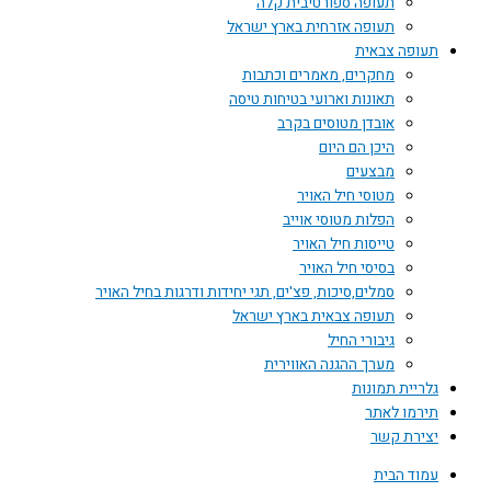
תעופה ספורטיבית קלה
תעופה אזרחית בארץ ישראל
תעופה צבאית
מחקרים, מאמרים וכתבות
תאונות וארועי בטיחות טיסה
אובדן מטוסים בקרב
היכן הם היום
מבצעים
מטוסי חיל האויר
הפלות מטוסי אוייב
טייסות חיל האויר
בסיסי חיל האויר
סמלים,סיכות, פצ'ים, תגי יחידות ודרגות בחיל האויר
תעופה צבאית בארץ ישראל
גיבורי החיל
מערך ההגנה האווירית
גלריית תמונות
תירמו לאתר
יצירת קשר
עמוד הבית