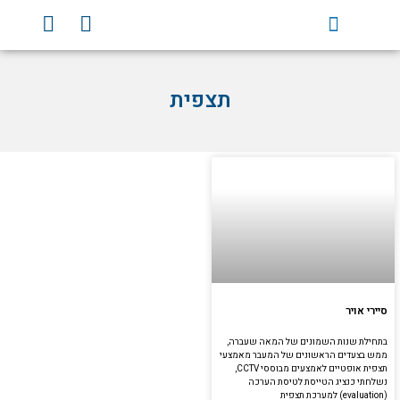
וג
Y
F
וכן
o
a
u
c
t
e
תצפית
u
b
b
o
e
o
k
סיירי אויר
בתחילת שנות השמונים של המאה שעברה,
ממש בצעדים הראשונים של המעבר מאמצעי
תצפית אופטיים לאמצעים מבוססי CCTV,
נשלחתי כנציג הטייסת לטיסת הערכה
(evaluation) למערכת תצפית