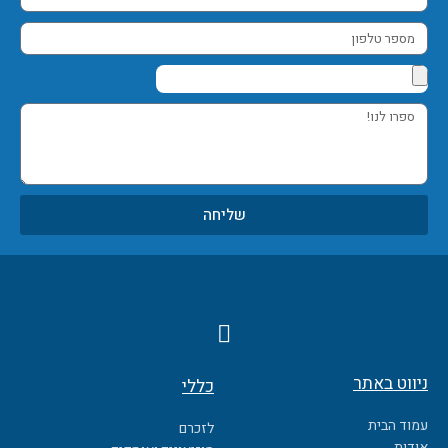
אימייל
מספר
טלפון
ספרו
לנו!
שליחה
F
a
c
ניווט באתר
כללי
e
b
עמוד הבית
לזכרם
o
אודות