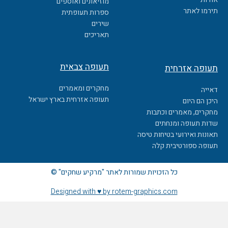
מוזיאונים ואוספים
o
תירמו לאתר
ספרות תעופתית
k
שירים
תאריכים
תעופה צבאית
תעופה אזרחית
מחקרים ומאמרים
דאייה
תעופה אזרחית בארץ ישראל
היכן הם היום
מחקרים, מאמרים וכתבות
שדות תעופה ומנחתים
תאונות ואירועי בטיחות טיסה
תעופה ספורטיבית קלה
כל הזכויות שמורות לאתר "מרקיע שחקים" ©
Designed with ♥ by rotem-graphics.com