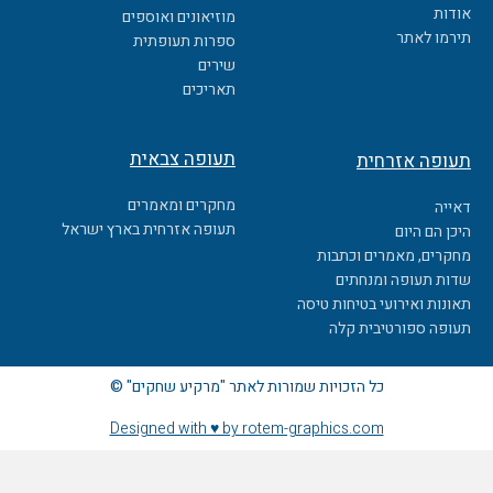
o
אודות
מוזיאונים ואוספים
o
תירמו לאתר
ספרות תעופתית
k
שירים
תאריכים
תעופה צבאית
תעופה אזרחית
מחקרים ומאמרים
דאייה
תעופה אזרחית בארץ ישראל
היכן הם היום
מחקרים, מאמרים וכתבות
שדות תעופה ומנחתים
תאונות ואירועי בטיחות טיסה
תעופה ספורטיבית קלה
כל הזכויות שמורות לאתר "מרקיע שחקים" ©
Designed with ♥ by rotem-graphics.com